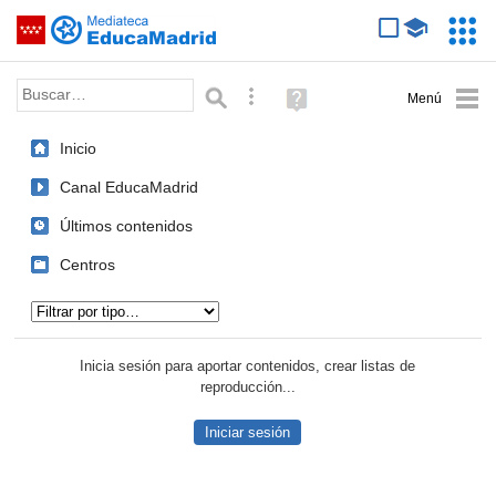
Mediateca de EducaMadrid
Saltar navegación
Servic
Educa
Palabra o frase:
Búsqueda avanzada
Ayuda
(en
ventana
Inicio
nueva)
Canal EducaMadrid
Últimos contenidos
Centros
Tipo de contenido:
Inicia sesión para aportar contenidos, crear listas de
reproducción...
Iniciar sesión