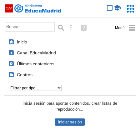
Mediateca de EducaMadrid
Saltar navegación
Servic
Educa
Palabra o frase:
Búsqueda avanzada
Ayuda
(en
ventana
Inicio
nueva)
Canal EducaMadrid
Últimos contenidos
Centros
Tipo de contenido:
Inicia sesión para aportar contenidos, crear listas de
reproducción...
Iniciar sesión