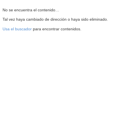
Reproductor de la Mediateca
No se encuentra el contenido…
Tal vez haya cambiado de dirección o haya sido eliminado.
Usa el buscador
para encontrar contenidos.