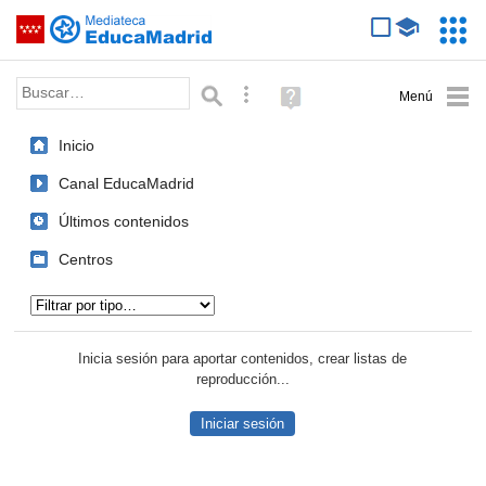
Mediateca de EducaMadrid
Saltar navegación
Servic
Educa
Palabra o frase:
Búsqueda avanzada
Ayuda
(en
ventana
Inicio
nueva)
Canal EducaMadrid
Últimos contenidos
Centros
Tipo de contenido:
Inicia sesión para aportar contenidos, crear listas de
reproducción...
Iniciar sesión