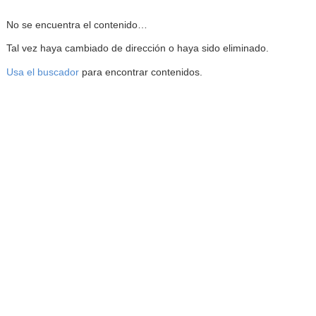
Reproductor de la Mediateca
No se encuentra el contenido…
Tal vez haya cambiado de dirección o haya sido eliminado.
Usa el buscador
para encontrar contenidos.