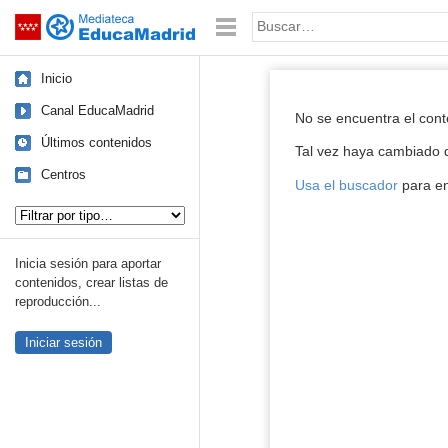
Mediateca de EducaMadrid
Saltar navegación
Palabra o frase:
Inicio
Reproductor de
Canal EducaMadrid
No se encuentra el con
Últimos contenidos
Tal vez haya cambiado d
Centros
Usa el buscador
para en
Tipo de contenido:
Inicia sesión para aportar
contenidos, crear listas de
reproducción...
Iniciar sesión