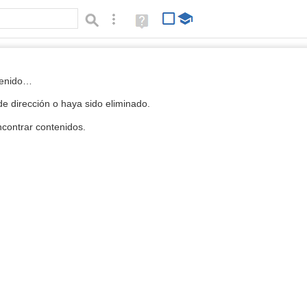
Búsqueda avanzada
Ayuda
(en
ventana
nueva)
 la Mediateca
tenido…
e dirección o haya sido eliminado.
contrar contenidos.