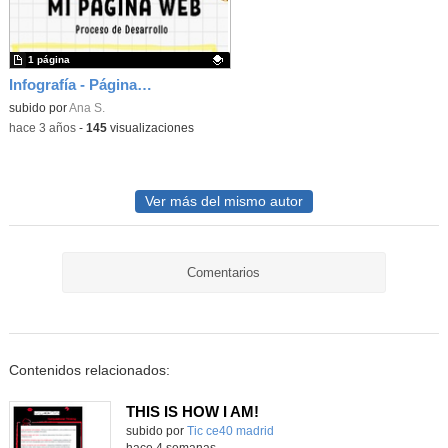
1 página
Infografía - Página Web
Contenido educativo.
subido por
Ana S.
-
hace 3 años
-
145
visualizaciones
Ver más del mismo autor
Comentarios
Contenidos relacionados:
THIS IS HOW I AM!
subido por
Tic ce40 madrid
-