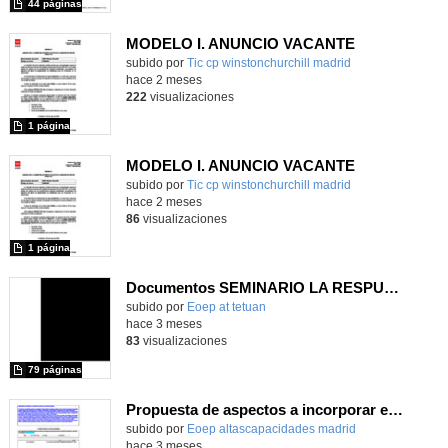
44 páginas
MODELO I. ANUNCIO VACANTE
subido por
Tic cp winstonchurchill madrid
-
hace 2 meses
222
visualizaciones
1 página
MODELO I. ANUNCIO VACANTE
subido por
Tic cp winstonchurchill madrid
-
hace 2 meses
86
visualizaciones
1 página
Documentos SEMINARIO LA RESPUESTA INCLUSIVA A LAS DIFICULTADES DE INTEGRACIÓN SENSORIAL EN LAS ESCUELAS INFANTILES I
Contenido educativo.
subido por
Eoep at tetuan
-
hace 3 meses
83
visualizaciones
79 páginas
Propuesta de aspectos a incorporar en Informe psicopedagógico según el Anexo I del Decreto 23/23.
subido por
Eoep altascapacidades madrid
-
hace 3 meses