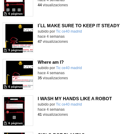
hace 4 semanas
44
visualizaciones
6 páginas
I´LL MAKE SURE TO KEEP IT STEADY
subido por
Tic ce40 madrid
-
hace 4 semanas
47
visualizaciones
5 páginas
Where am I?
subido por
Tic ce40 madrid
-
hace 4 semanas
35
visualizaciones
6 páginas
I WASH MY HANDS LIKE A ROBOT
subido por
Tic ce40 madrid
-
hace 4 semanas
41
visualizaciones
6 páginas