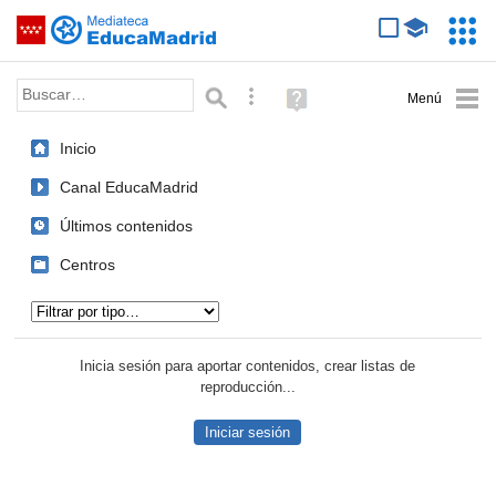
Mediateca de EducaMadrid
Saltar navegación
Servic
Educa
Palabra o frase:
Búsqueda avanzada
Ayuda
(en
ventana
Inicio
nueva)
Canal EducaMadrid
Últimos contenidos
Centros
Tipo de contenido:
Inicia sesión para aportar contenidos, crear listas de
reproducción...
Iniciar sesión