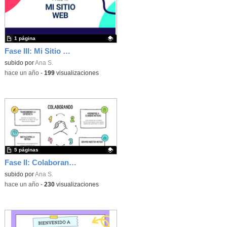
1 página
Fase III: Mi Sitio Web
Contenido educativo.
subido por
Ana S.
-
hace un año
-
199
visualizaciones
5 páginas
Fase II: Colaborando
Contenido educativo.
subido por
Ana S.
-
hace un año
-
230
visualizaciones