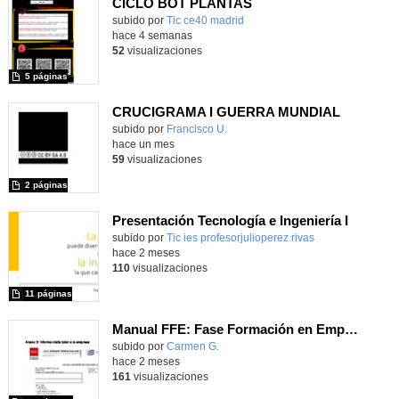
CICLO BOT PLANTAS
subido por
Tic ce40 madrid
-
hace 4 semanas
52
visualizaciones
5 páginas
CRUCIGRAMA I GUERRA MUNDIAL
Contenido educativo.
subido por
Francisco U.
-
hace un mes
59
visualizaciones
2 páginas
Presentación Tecnología e Ingeniería I
Contenido educativo.
subido por
Tic ies profesorjulioperez rivas
-
hace 2 meses
110
visualizaciones
11 páginas
Manual FFE: Fase Formación en Empresa
Contenido educativo.
subido por
Carmen G.
-
hace 2 meses
161
visualizaciones