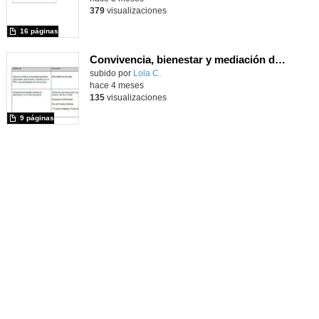
379
visualizaciones
16 páginas
Convivencia, bienestar y mediación de conflictos en la Comunidad Educativa Giner I
Contenido educativo.
subido por
Lola C.
-
hace 4 meses
135
visualizaciones
9 páginas