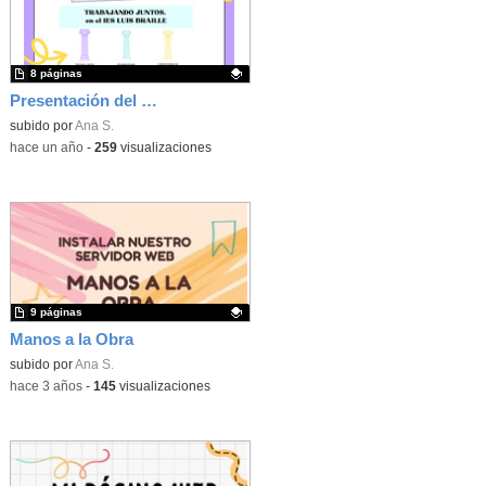
8 páginas
Presentación del Proyecto: Trabajando Juntos en el IES Luis Braille
Contenido educativo.
subido por
Ana S.
-
hace un año
-
259
visualizaciones
9 páginas
Manos a la Obra
Contenido educativo.
subido por
Ana S.
-
hace 3 años
-
145
visualizaciones