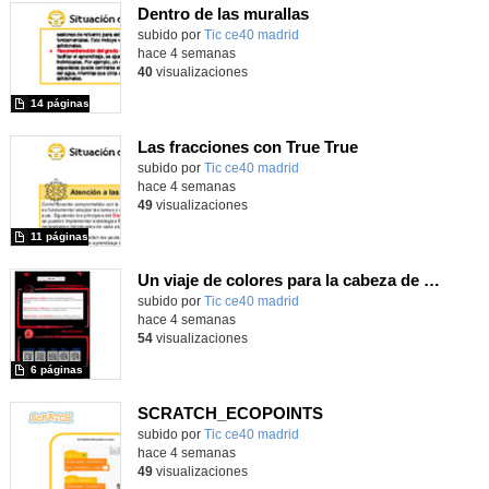
Dentro de las murallas
subido por
Tic ce40 madrid
-
hace 4 semanas
40
visualizaciones
14 páginas
Las fracciones con True True
subido por
Tic ce40 madrid
-
hace 4 semanas
49
visualizaciones
11 páginas
Un viaje de colores para la cabeza de Robix
subido por
Tic ce40 madrid
-
hace 4 semanas
54
visualizaciones
6 páginas
SCRATCH_ECOPOINTS
subido por
Tic ce40 madrid
-
hace 4 semanas
49
visualizaciones