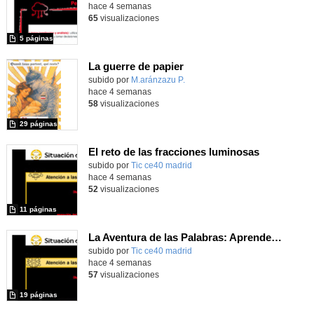
hace 4 semanas
65
visualizaciones
5 páginas
La guerre de papier
Contenido educativo.
subido por
M.aránzazu P.
-
hace 4 semanas
58
visualizaciones
29 páginas
El reto de las fracciones luminosas
subido por
Tic ce40 madrid
-
hace 4 semanas
52
visualizaciones
11 páginas
La Aventura de las Palabras: Aprende con Scratch
subido por
Tic ce40 madrid
-
hace 4 semanas
57
visualizaciones
19 páginas