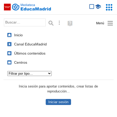
Mediateca de EducaMadrid
Saltar navegación
Servic
Educa
Palabra o frase:
Búsqueda avanzada
Ayuda
(en
ventana
Inicio
nueva)
Canal EducaMadrid
Últimos contenidos
Centros
Tipo de contenido:
Inicia sesión para aportar contenidos, crear listas de
reproducción...
Iniciar sesión