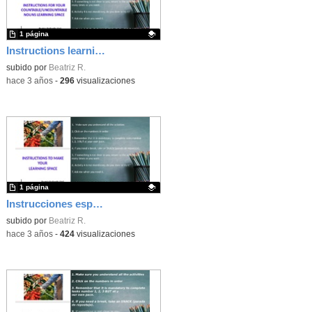
1 página
Instructions learning space unit 4
Contenido educativo.
subido por
Beatriz R.
-
hace 3 años
-
296
visualizaciones
1 página
Instrucciones espacio de aprendizaje (tarea 5)
Contenido educativo.
subido por
Beatriz R.
-
hace 3 años
-
424
visualizaciones