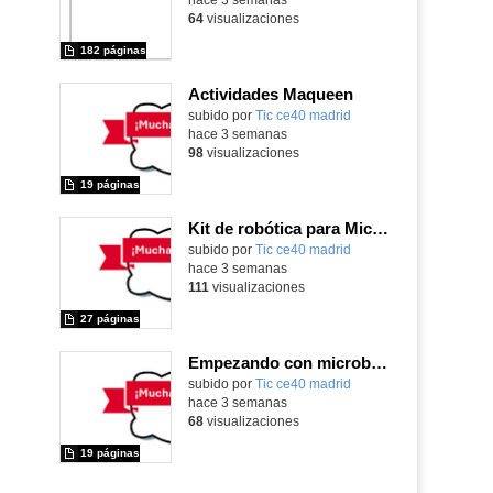
64
visualizaciones
182 páginas
Actividades Maqueen
Contenido educativo.
subido por
Tic ce40 madrid
-
hace 3 semanas
98
visualizaciones
19 páginas
Kit de robótica para Micro:Bit
Contenido educativo.
subido por
Tic ce40 madrid
-
hace 3 semanas
111
visualizaciones
27 páginas
Empezando con microbit primaria
Contenido educativo.
subido por
Tic ce40 madrid
-
hace 3 semanas
68
visualizaciones
19 páginas