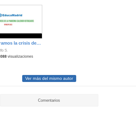
Cómo superamos la crisis de la pandemia en EducaMadrid saliendo reforzados - OpenExpo 2022
fo S.
1088
visualizaciones
Ver más del mismo autor
Comentarios