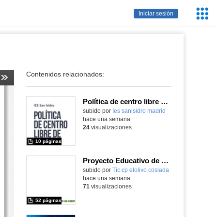
Servic
Iniciar sesión
Educa
Contenidos relacionados:
Política de centro libre de móviles
subido por
Ies sanisidro madrid
-
hace una semana
24
visualizaciones
10 páginas
Proyecto Educativo de Centro actualizado 2026
subido por
Tic cp elolivo coslada
-
hace una semana
71
visualizaciones
52 páginas