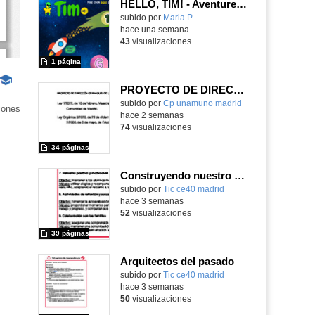
HELLO, TIM! - Aventureros digitales
Contenido educativo.
subido por
Maria P.
-
hace una semana
43
visualizaciones
1 página
-
PROYECTO DE DIRECCIÓN
Contenido
Contenido educativo.
subido por
Cp unamuno madrid
-
educativo
iones
hace 2 semanas
74
visualizaciones
34 páginas
Construyendo nuestro parque de atracciones
subido por
Tic ce40 madrid
-
hace 3 semanas
52
visualizaciones
39 páginas
Arquitectos del pasado
subido por
Tic ce40 madrid
-
hace 3 semanas
50
visualizaciones