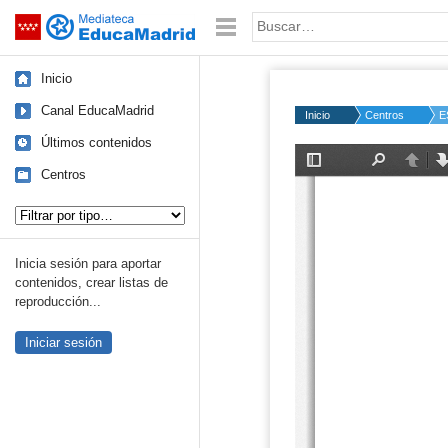
Mediateca de EducaMadrid
Saltar navegación
Palabra o frase:
Inicio
Canal EducaMadrid
Inicio
Centros
E
Últimos contenidos
Centros
Tipo de contenido:
Inicia sesión para aportar
contenidos, crear listas de
reproducción...
Iniciar sesión