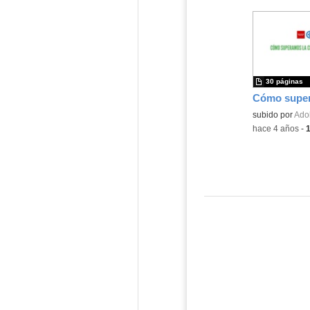
30 páginas
subido por
Adol
-
hace 4 años
-