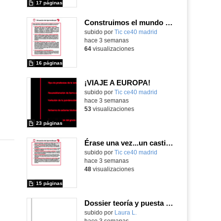
17 páginas
Construimos el mundo con LEGO
subido por
Tic ce40 madrid
-
hace 3 semanas
64
visualizaciones
16 páginas
¡VIAJE A EUROPA!
subido por
Tic ce40 madrid
-
hace 3 semanas
53
visualizaciones
23 páginas
Érase una vez...un castillo medieval
subido por
Tic ce40 madrid
-
hace 3 semanas
48
visualizaciones
15 páginas
Dossier teoría y puesta en práctica Äprendizaje Basado en Juegos en Educación Infantil y Primaria
Contenido educativo.
subido por
Laura L.
-
hace 3 semanas