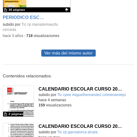
36 páginas
PERIODICO ESCOLAR DIC 2020
Contenido educativo.
subido por
Tic cp mariademaeztu
cerceda
-
hace 3 años
-
718
visualizaciones
Ver más del mismo autor
Contenidos relacionados:
CALENDARIO ESCOLAR CURSO 2026/2027
subido por
Tic cpee miguelhernandez colmenarviejo
-
hace 4 semanas
159
visualizaciones
2 páginas
CALENDARIO ESCOLAR CURSO 2026-2027
subido por
Tic cp garcialorca alcala
-