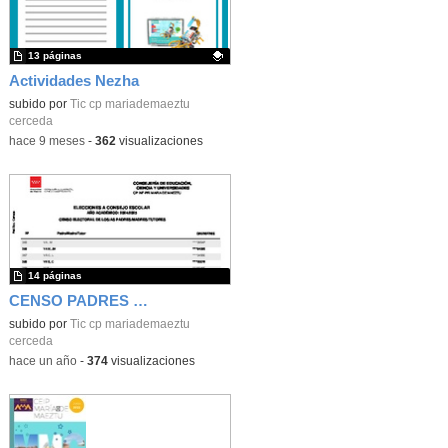
13 páginas
Actividades Nezha
Contenido educativo.
subido por
Tic cp mariademaeztu
cerceda
-
hace 9 meses
-
362
visualizaciones
14 páginas
CENSO PADRES Y MADRES CEIP MARIA DE MAEZTU
subido por
Tic cp mariademaeztu
cerceda
-
hace un año
-
374
visualizaciones