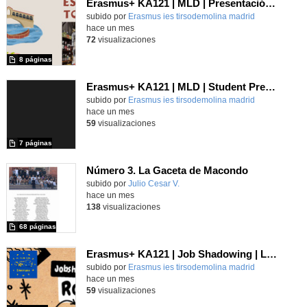
Erasmus+ KA121 | MLD | Presentación 1 | Verona 2025
Contenido educativo.
subido por
Erasmus ies tirsodemolina madrid
-
hace un mes
72
visualizaciones
8 páginas
Erasmus+ KA121 | MLD | Student Presentation 1 | Rome 2025
Contenido educativo.
subido por
Erasmus ies tirsodemolina madrid
-
hace un mes
59
visualizaciones
7 páginas
Número 3. La Gaceta de Macondo
Contenido educativo.
subido por
Julio Cesar V.
-
hace un mes
138
visualizaciones
68 páginas
Erasmus+ KA121 | Job Shadowing | Liceo Vittoria Colonna, Rome 2025 | Poster 1
Contenido educativo.
subido por
Erasmus ies tirsodemolina madrid
-
hace un mes
59
visualizaciones