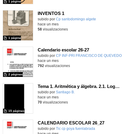
1 página
INVENTOS 1
Contenido educativo.
subido por
Cp santodomingo algete
-
hace un mes
58
visualizaciones
1 página
Calendario escolar 26-27
subido por
CP INF-PRI FRANCISCO DE QUEVEDO
-
hace un mes
792
visualizaciones
2 páginas
Tema 1. Aritmética y álgebra. 2.1. Logaritmos
Contenido educativo.
subido por
Santiago B.
-
hace un mes
70
visualizaciones
15 páginas
CALENDARIO ESCOLAR 26_27
subido por
Tic cp goya fuenlabrada
-
hace un mes