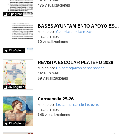
hace un mes
476
visualizaciones
2 páginas
BASES AYUNTAMIENTO APOYO ESCOLAR
subido por
Cp losjarales lasrozas
-
hace un mes
62
visualizaciones
12 páginas
REVISTA ESCOLAR PLATERO 2026
Contenido educativo.
subido por
Cp tiernogalvan sansebastian
-
hace un mes
69
visualizaciones
36 páginas
Carmenalia 25-26
Contenido educativo.
subido por
Ies carmenconde lasrozas
-
hace un mes
646
visualizaciones
82 páginas