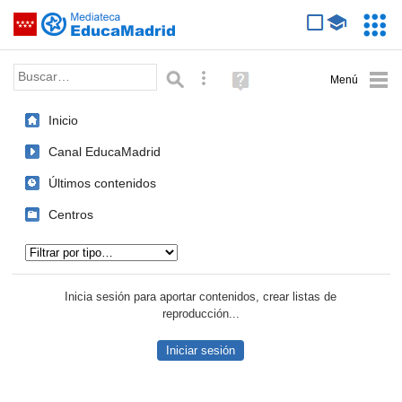
Mediateca de EducaMadrid
Saltar navegación
Servic
Educa
Palabra o frase:
Búsqueda avanzada
Ayuda
(en
ventana
Inicio
nueva)
Canal EducaMadrid
Últimos contenidos
Centros
Tipo de contenido:
Inicia sesión para aportar contenidos, crear listas de
reproducción...
Iniciar sesión