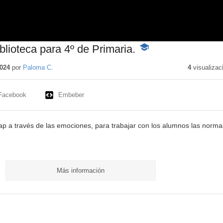
blioteca para 4º de Primaria.
-
Contenido
educativo
2024
por
Paloma C.
4
visualizac
Facebook
Embeber
lap a través de las emociones, para trabajar con los alumnos las norma
Más información