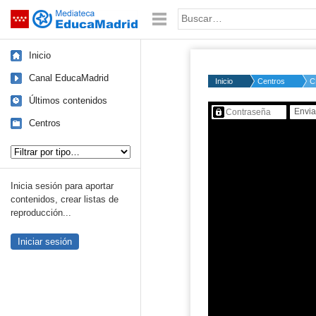
Mediateca de EducaMadrid
Saltar navegación
Palabra o frase:
Inicio
Canal EducaMadrid
Inicio
Centros
C
Últimos contenidos
Contenido protegido…
Centros
Tipo de contenido:
Inicia sesión para aportar
contenidos, crear listas de
reproducción...
Iniciar sesión