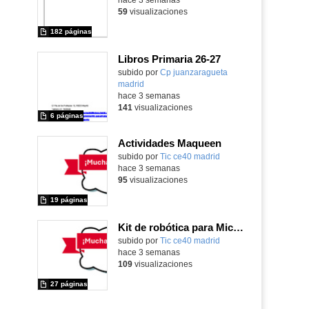
59
visualizaciones
182 páginas
Libros Primaria 26-27
subido por
Cp juanzaragueta
madrid
-
hace 3 semanas
141
visualizaciones
6 páginas
Actividades Maqueen
Contenido educativo.
subido por
Tic ce40 madrid
-
hace 3 semanas
95
visualizaciones
19 páginas
Kit de robótica para Micro:Bit
Contenido educativo.
subido por
Tic ce40 madrid
-
hace 3 semanas
109
visualizaciones
27 páginas