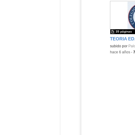
35 páginas
Contenido educ
subido por
Pal
-
hace 6 años
-