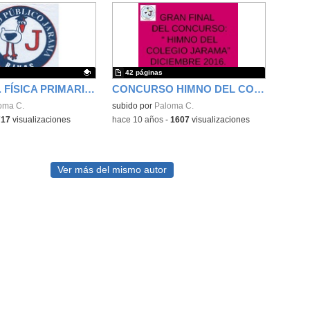
42 páginas
TEORIA ED. FÍSICA PRIMARIA . JARAMA RIVAS.
CONCURSO HIMNO DEL COLEGIO JARAMA DE RIVAS
ativo.
oma C.
subido por
Paloma C.
717
visualizaciones
-
hace 10 años
-
1607
visualizaciones
Ver más del mismo autor