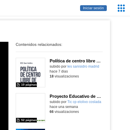
Servic
Iniciar sesión
Educa
Contenidos relacionados:
Política de centro libre de móviles
subido por
Ies sanisidro madrid
-
hace 7 dias
18
visualizaciones
10 páginas
Proyecto Educativo de Centro actualizado 2026
subido por
Tic cp elolivo coslada
-
hace una semana
66
visualizaciones
52 páginas