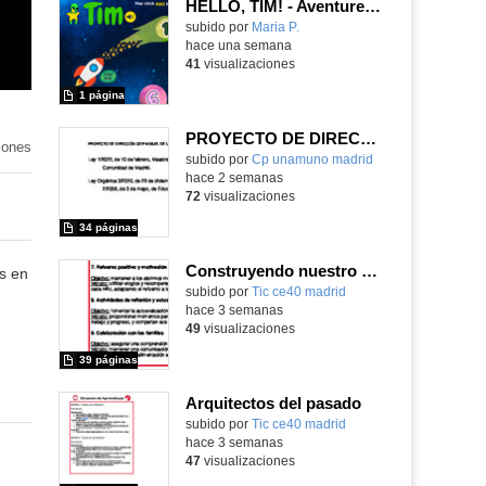
HELLO, TIM! - Aventureros digitales
Contenido educativo.
subido por
Maria P.
-
hace una semana
41
visualizaciones
1 página
PROYECTO DE DIRECCIÓN
iones
Contenido educativo.
subido por
Cp unamuno madrid
-
hace 2 semanas
72
visualizaciones
34 páginas
Construyendo nuestro parque de atracciones
s en
subido por
Tic ce40 madrid
-
hace 3 semanas
49
visualizaciones
39 páginas
Arquitectos del pasado
subido por
Tic ce40 madrid
-
hace 3 semanas
47
visualizaciones