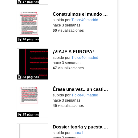
17 páginas
Construimos el mundo con LEGO
subido por
Tic ce40 madrid
-
hace 3 semanas
60
visualizaciones
16 páginas
¡VIAJE A EUROPA!
subido por
Tic ce40 madrid
-
hace 3 semanas
47
visualizaciones
23 páginas
Érase una vez...un castillo medieval
subido por
Tic ce40 madrid
-
hace 3 semanas
45
visualizaciones
15 páginas
Dossier teoría y puesta en práctica Äprendizaje Basado en Juegos en Educación Infantil y Primaria
Contenido educativo.
subido por
Laura L.
-
hace 3 semanas