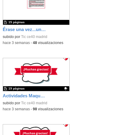
15 páginas
Érase una vez...un castillo medieval
subido por
Tic ce40 madrid
-
hace 3 semanas
-
48
visualizaciones
19 páginas
Actividades Maqueen
Contenido educativo.
subido por
Tic ce40 madrid
-
hace 3 semanas
-
98
visualizaciones