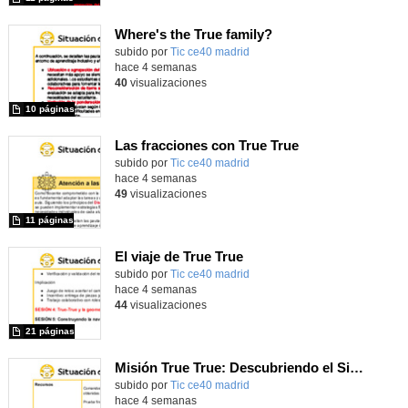
Where's the True family?
subido por
Tic ce40 madrid
-
hace 4 semanas
40
visualizaciones
10 páginas
Las fracciones con True True
subido por
Tic ce40 madrid
-
hace 4 semanas
49
visualizaciones
11 páginas
El viaje de True True
subido por
Tic ce40 madrid
-
hace 4 semanas
44
visualizaciones
21 páginas
Misión True True: Descubriendo el Sistema Solar
subido por
Tic ce40 madrid
-
hace 4 semanas