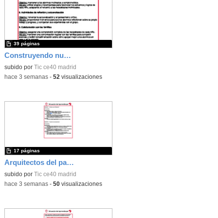
39 páginas
Construyendo nuestro parque de atracciones
subido por
Tic ce40 madrid
-
hace 3 semanas
-
52
visualizaciones
17 páginas
Arquitectos del pasado
subido por
Tic ce40 madrid
-
hace 3 semanas
-
50
visualizaciones