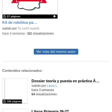
27 páginas
Kit de robótica para Micro:Bit
Contenido educativo.
subido por
Tic ce40 madrid
-
hace 3 semanas
-
111
visualizaciones
Ver más del mismo autor
Contenidos relacionados:
Dossier teoría y puesta en práctica Äprendizaje Basado en Juegos en Educación Infantil y Primaria
Contenido educativo.
subido por
Laura L.
-
hace 3 semanas
64
visualizaciones
182 páginas
Libros Primaria 26-27