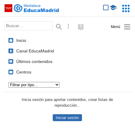
Mediateca de EducaMadrid
Saltar navegación
Servic
Educa
Palabra o frase:
Búsqueda avanzada
Ayuda
(en
ventana
Inicio
nueva)
Canal EducaMadrid
Últimos contenidos
Centros
Tipo de contenido:
Inicia sesión para aportar contenidos, crear listas de
reproducción...
Iniciar sesión