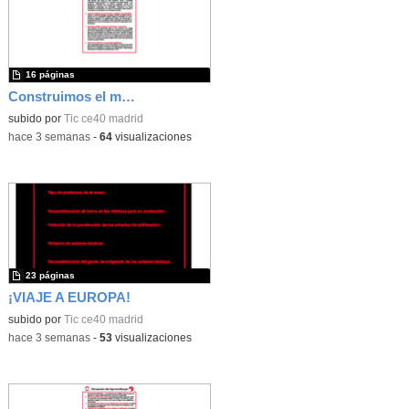
16 páginas
Construimos el mundo con LEGO
subido por
Tic ce40 madrid
-
hace 3 semanas
-
64
visualizaciones
23 páginas
¡VIAJE A EUROPA!
subido por
Tic ce40 madrid
-
hace 3 semanas
-
53
visualizaciones