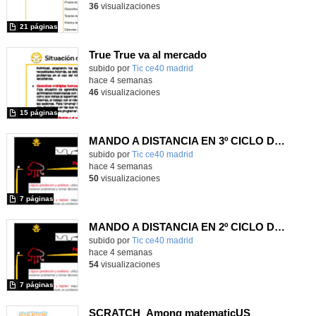
36
visualizaciones
21 páginas
True True va al mercado
subido por
Tic ce40 madrid
-
hace 4 semanas
46
visualizaciones
15 páginas
MANDO A DISTANCIA EN 3º CICLO DE PRIMARIA
subido por
Tic ce40 madrid
-
hace 4 semanas
50
visualizaciones
7 páginas
MANDO A DISTANCIA EN 2º CICLO DE PRIMARIA
subido por
Tic ce40 madrid
-
hace 4 semanas
54
visualizaciones
7 páginas
SCRATCH_Among matematicUS