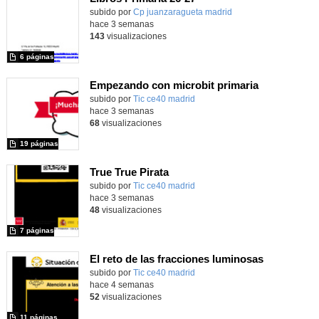
subido por
Cp juanzaragueta madrid
-
hace 3 semanas
143
visualizaciones
6 páginas
Empezando con microbit primaria
Contenido educativo.
subido por
Tic ce40 madrid
-
hace 3 semanas
68
visualizaciones
19 páginas
True True Pirata
subido por
Tic ce40 madrid
-
hace 3 semanas
48
visualizaciones
7 páginas
El reto de las fracciones luminosas
subido por
Tic ce40 madrid
-
hace 4 semanas
52
visualizaciones
11 páginas