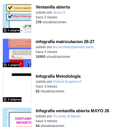
Ventanilla abierta
subido por
Jesus S.
-
hace 3 meses
239
visualizaciones
1 página
infografía matriculacion 26-27
subido por
Ies nicolascopernico parla
-
hace 3 meses
16965
visualizaciones
1 página
Infografía Metodología
Contenido educativo.
subido por
Victoria Eugenia P.
-
hace 3 meses
82
visualizaciones
2 páginas
Infografía ventanilla abierta MAYO 26
subido por
Tic eoep at tetuan
-
hace 4 meses
94
visualizaciones