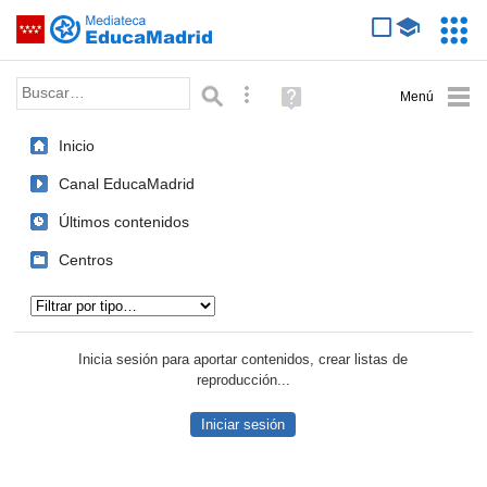
Mediateca de EducaMadrid
Saltar navegación
Servic
Educa
Palabra o frase:
Búsqueda avanzada
Ayuda
(en
ventana
Inicio
nueva)
Canal EducaMadrid
Últimos contenidos
Centros
Tipo de contenido:
Inicia sesión para aportar contenidos, crear listas de
reproducción...
Iniciar sesión