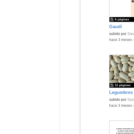
6 páginas
Gaudí
Contenido educ
subido por
Sar
-
hace 3 meses
11 páginas
Legumbres 
Contenido educ
subido por
Sar
-
hace 3 meses