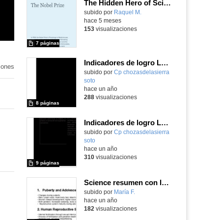
The Hidden Hero of Science Esther Lederberg
Contenido educativo.
subido por
Raquel M.
-
hace 5 meses
153
visualizaciones
7 páginas
Indicadores de logro LOMLOE Social Science Primaria
iones
subido por
Cp chozasdelasierra
soto
-
hace un año
288
visualizaciones
8 páginas
Indicadores de logro LOMLOE Natural Science Primaria
subido por
Cp chozasdelasierra
soto
-
hace un año
310
visualizaciones
9 páginas
Science resumen con IA: reproductive system
Contenido educativo.
subido por
María F.
-
hace un año
182
visualizaciones