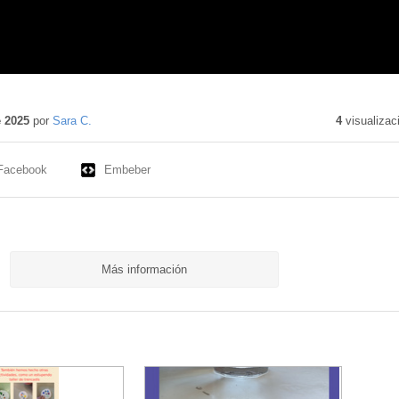
enido
ativo
e 2025
por
Sara C.
4
visualizac
Facebook
Embeber
Más información