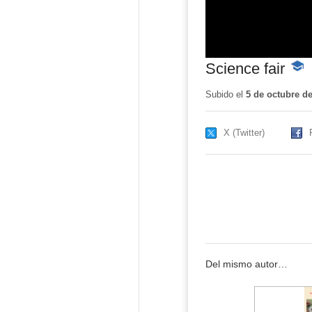
Science fair
-
Cont
educ
Subido el
5 de octubre d
X (Twitter)
Del mismo autor…