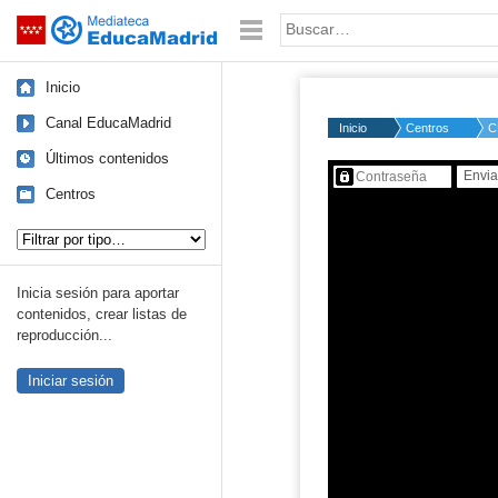
Mediateca de EducaMadrid
Saltar navegación
Palabra o frase:
Inicio
Canal EducaMadrid
Inicio
Centros
C
Últimos contenidos
Contenido protegido…
Centros
Tipo de contenido:
Inicia sesión para aportar
contenidos, crear listas de
reproducción...
Iniciar sesión