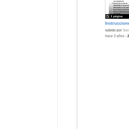
1 página
Instruccione
Contenido educ
subido por
Sar
-
hace 3 años
-