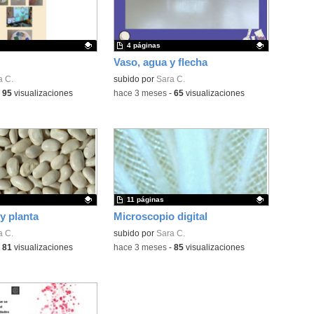
4 páginas
Vaso, agua y flecha
ativo.
a C.
Contenido educativo.
subido por
Sara C.
-
95
visualizaciones
-
hace 3 meses
-
65
visualizaciones
11 páginas
y planta
Microscopio digital
ativo.
a C.
Contenido educativo.
subido por
Sara C.
-
81
visualizaciones
-
hace 3 meses
-
85
visualizaciones