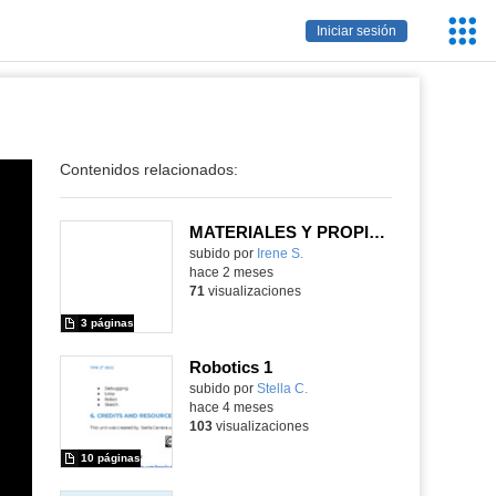
Servic
Iniciar sesión
Educa
Contenidos relacionados:
MATERIALES Y PROPIEDADES
Contenido educativo.
subido por
Irene S.
-
hace 2 meses
71
visualizaciones
3 páginas
Robotics 1
Contenido educativo.
subido por
Stella C.
-
hace 4 meses
103
visualizaciones
10 páginas