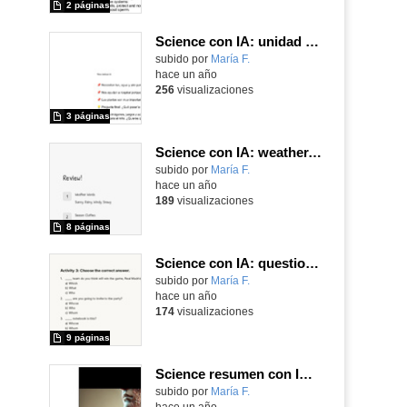
2 páginas
Science con IA: unidad sobre las plantas adaptación déficit de atención
Contenido educativo.
subido por
María F.
-
hace un año
256
visualizaciones
3 páginas
Science con IA: weather, seasons and clothes
Contenido educativo.
subido por
María F.
-
hace un año
189
visualizaciones
8 páginas
Science con IA: question words (Gamma)
Contenido educativo.
subido por
María F.
-
hace un año
174
visualizaciones
9 páginas
Science resumen con IA: circulatory and respiratory system
Contenido educativo.
subido por
María F.
-
hace un año