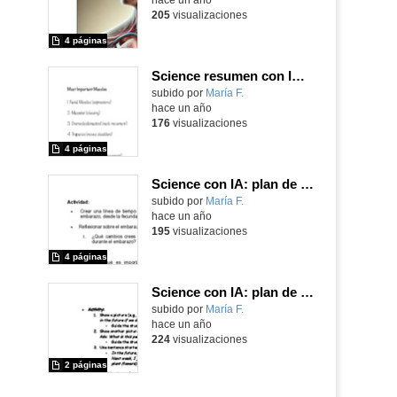
205
visualizaciones
4 páginas
Science resumen con IA: locomotor system
Contenido educativo.
subido por
María F.
-
hace un año
176
visualizaciones
4 páginas
Science con IA: plan de clase personalizado dislexia
Contenido educativo.
subido por
María F.
-
hace un año
195
visualizaciones
4 páginas
Science con IA: plan de clase personalizado adaptación
Contenido educativo.
subido por
María F.
-
hace un año
224
visualizaciones
2 páginas