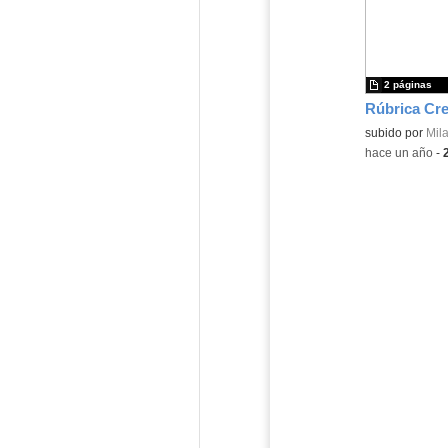
2 páginas
Contenido educ
subido por
Mil
-
hace un año
-