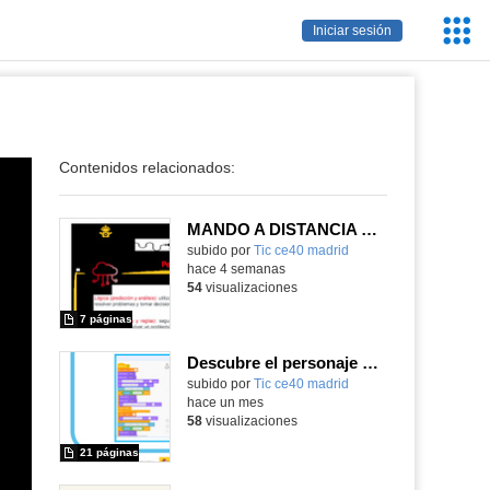
Servic
Iniciar sesión
Educa
Contenidos relacionados:
MANDO A DISTANCIA EN 2º CICLO DE PRIMARIA
subido por
Tic ce40 madrid
-
hace 4 semanas
54
visualizaciones
7 páginas
Descubre el personaje histórico
subido por
Tic ce40 madrid
-
hace un mes
58
visualizaciones
21 páginas