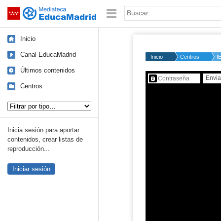
Mediateca de EducaMadrid
Saltar navegación
Palabra o frase:
Inicio
Canal EducaMadrid
Inicio
Centros
I
Últimos contenidos
Contenido protegido…
Centros
Tipo de contenido:
Inicia sesión para aportar
contenidos, crear listas de
reproducción...
Iniciar sesión