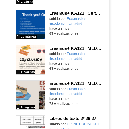
1 página
Erasmus+ KA121 | Cultural Threads UNESCO | Padua–Madrid 2026
Contenido educativo.
subido por
Erasmus ies
tirsodemolina madrid
-
hace un mes
63
visualizaciones
27 páginas
Erasmus+ KA121 | MLD | Student Presentation 2 | San Bonifacio-Verona 2025
Contenido educativo.
subido por
Erasmus ies
tirsodemolina madrid
-
hace un mes
68
visualizaciones
9 páginas
Erasmus+ KA121 | MLD | Presentación 1 | Verona 2025
Contenido educativo.
subido por
Erasmus ies
tirsodemolina madrid
-
hace un mes
72
visualizaciones
8 páginas
Libros de texto 2º 26-27
subido por
CP INF-PRI JACINTO
BENAVENTE
-