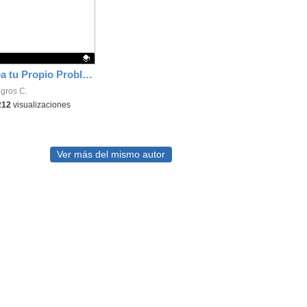
Rúbrica Crea tu Propio Problema
ativo.
agros C.
212
visualizaciones
Ver más del mismo autor