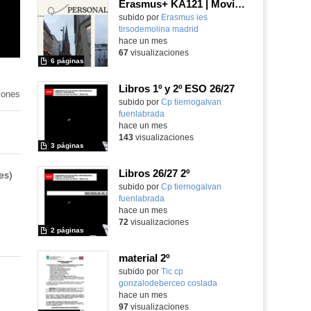
Erasmus+ KA121 | Moving People | Student Presentation 2 | Neustadt 2024
Contenido educativo.
subido por
Erasmus ies
tirsodemolina madrid
-
hace un mes
67
visualizaciones
6 páginas
Libros 1º y 2º ESO 26/27
iones
subido por
Cp tiernogalvan
fuenlabrada
-
hace un mes
143
visualizaciones
3 páginas
Libros 26/27 2º
es)
subido por
Cp tiernogalvan
fuenlabrada
-
hace un mes
72
visualizaciones
2 páginas
material 2º
subido por
Tic cp
gonzalodeberceo coslada
-
hace un mes
97
visualizaciones