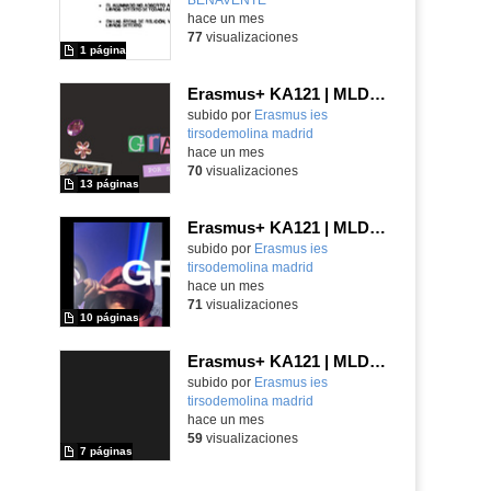
hace un mes
77
visualizaciones
1 página
Erasmus+ KA121 | MLD | Student Presentation | Turin 2025
Contenido educativo.
subido por
Erasmus ies
tirsodemolina madrid
-
hace un mes
70
visualizaciones
13 páginas
Erasmus+ KA121 | MLD | Student Presentation 2 | Rome 2025
Contenido educativo.
subido por
Erasmus ies
tirsodemolina madrid
-
hace un mes
71
visualizaciones
10 páginas
Erasmus+ KA121 | MLD | Student Presentation 1 | Rome 2025
Contenido educativo.
subido por
Erasmus ies
tirsodemolina madrid
-
hace un mes
59
visualizaciones
7 páginas