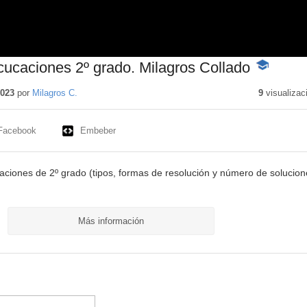
ucaciones 2º grado. Milagros Collado
-
Contenido
educativo
2023
por
Milagros C.
9
visualizac
Facebook
Embeber
aciones de 2º grado (tipos, formas de resolución y número de solucion
Más información