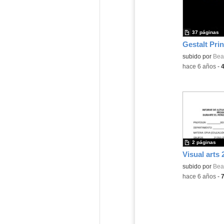
37 páginas
subido por
Beat
-
hace 6 años
-
2 páginas
Visual arts
Contenido educ
subido por
Beat
-
hace 6 años
-