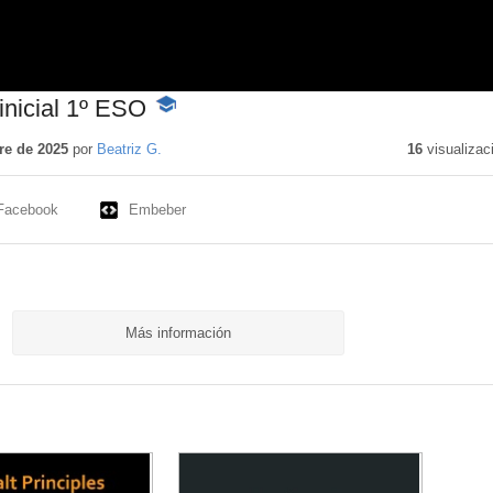
inicial 1º ESO
-
Contenido
educativo
re de 2025
por
Beatriz G.
16
visualizac
Facebook
Embeber
Más información