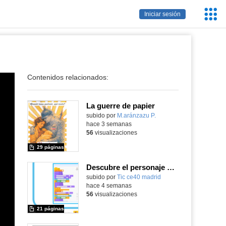
Servic
Iniciar sesión
Educa
Contenidos relacionados:
La guerre de papier
Contenido educativo.
subido por
M.aránzazu P.
-
hace 3 semanas
56
visualizaciones
29 páginas
Descubre el personaje histórico
subido por
Tic ce40 madrid
-
hace 4 semanas
56
visualizaciones
21 páginas