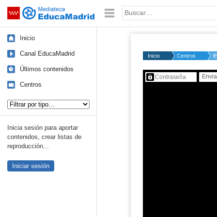
Mediateca de EducaMadrid
Saltar navegación
Palabra o frase:
Inicio
Canal EducaMadrid
Inicio
Centros
I
Últimos contenidos
Contenido protegido…
Centros
Tipo de contenido:
Inicia sesión para aportar
contenidos, crear listas de
reproducción...
Iniciar sesión