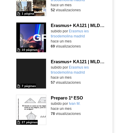
hace un mes
52
visualizaciones
1 página
Erasmus+ KA121 | MLD | Student Presentation 2 | Rome 2025
Contenido educativo.
subido por
Erasmus ies
tirsodemolina madrid
-
hace un mes
69
visualizaciones
10 páginas
Erasmus+ KA121 | MLD | Student Presentation 1 | Rome 2025
Contenido educativo.
subido por
Erasmus ies
tirsodemolina madrid
-
hace un mes
57
visualizaciones
7 páginas
Preparo 1º ESO
Contenido educativo.
subido por
Ivan M.
-
hace un mes
78
visualizaciones
27 páginas