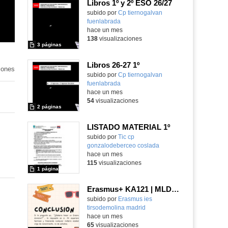
Libros 1º y 2º ESO 26/27
subido por
Cp tiernogalvan
fuenlabrada
-
hace un mes
138
visualizaciones
3 páginas
Libros 26-27 1º
iones
subido por
Cp tiernogalvan
fuenlabrada
-
hace un mes
54
visualizaciones
2 páginas
LISTADO MATERIAL 1º
subido por
Tic cp
gonzalodeberceo coslada
-
hace un mes
115
visualizaciones
1 página
Erasmus+ KA121 | MLD | Student Presentation 2 | San Bonifacio-Verona 2025
Contenido educativo.
subido por
Erasmus ies
tirsodemolina madrid
-
hace un mes
65
visualizaciones