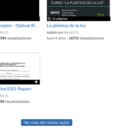
13 páginas
Gestalt Principles - Optical Illutions
La plástica de la luz
riz G.
subido por
Beatriz G.
4595
visualizaciones
-
hace 6 años
-
18753
visualizaciones
 2nd ESO Report
ativo.
riz G.
799
visualizaciones
Ver más del mismo autor