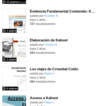
11 páginas
Evidencia Fundamental Contenido: Kahoot Fopp Tema 3-Tu y los demás
Contenido educativo.
subido por
M.esther R.
-
hace 2 años
727
visualizaciones
1 página
Elaboración de Kahoot
Contenido educativo.
subido por
Vicente M.
-
hace 2 años
393
visualizaciones
1 página
Los viajes de Cristobal Colón
Contenido educativo.
subido por
Pablo A.
-
hace 2 años
464
visualizaciones
6 páginas
Acceso a Kahoot
Contenido educativo.
subido por
Pablo L.
-