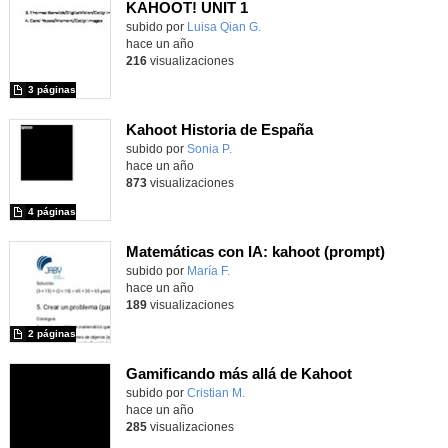
KAHOOT! UNIT 1
Contenido educativo.
subido por
Luisa Qian G.
-
hace un año
216
visualizaciones
3 páginas
Kahoot Historia de España
Contenido educativo.
subido por
Sonia P.
-
hace un año
873
visualizaciones
4 páginas
Matemáticas con IA: kahoot (prompt)
Contenido educativo.
subido por
María F.
-
hace un año
189
visualizaciones
2 páginas
Gamificando más allá de Kahoot
subido por
Cristian M.
-
hace un año
285
visualizaciones