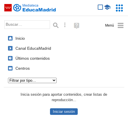
Mediateca de EducaMadrid
Saltar navegación
Servic
Educa
Palabra o frase:
Búsqueda avanzada
Ayuda
(en
ventana
Inicio
nueva)
Canal EducaMadrid
Últimos contenidos
Centros
Tipo de contenido:
Inicia sesión para aportar contenidos, crear listas de
reproducción...
Iniciar sesión