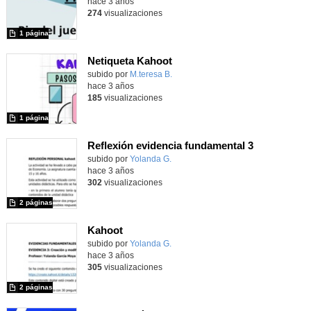
hace 3 años
274
visualizaciones
1 página
Netiqueta Kahoot
Contenido educativo.
subido por
M.teresa B.
-
hace 3 años
185
visualizaciones
1 página
Reflexión evidencia fundamental 3
Contenido educativo.
subido por
Yolanda G.
-
hace 3 años
302
visualizaciones
2 páginas
Kahoot
Contenido educativo.
subido por
Yolanda G.
-
hace 3 años
305
visualizaciones
2 páginas