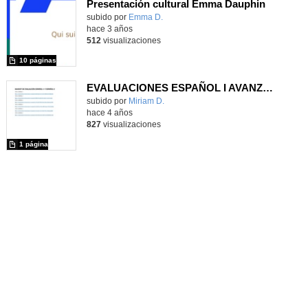
Presentación cultural Emma Dauphin
- Conten
Contenido educativo.
subido por
Emma D.
-
hace 3 años
512
visualizaciones
10 páginas
EVALUACIONES ESPAÑOL I AVANZADO Y II
Contenido educativo.
subido por
Miriam D.
-
hace 4 años
827
visualizaciones
1 página