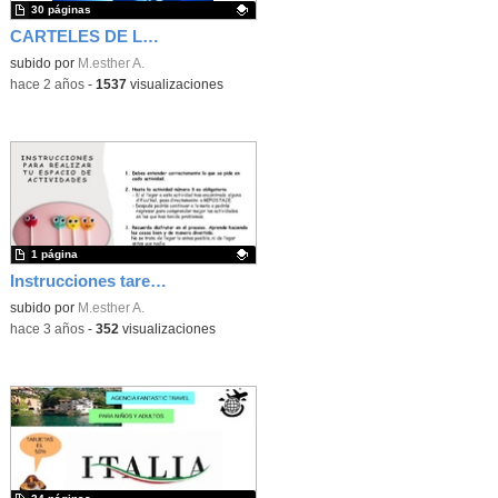
30 páginas
CARTELES DE LOS PAÍSES DE LA UE
Contenido educativo.
subido por
M.esther A.
-
hace 2 años
-
1537
visualizaciones
1 página
Instrucciones tarea 5
Contenido educativo.
subido por
M.esther A.
-
hace 3 años
-
352
visualizaciones