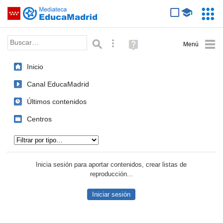
Mediateca de EducaMadrid
Saltar navegación
Servic
Educa
Palabra o frase:
Búsqueda avanzada
Ayuda
(en
ventana
Inicio
nueva)
Canal EducaMadrid
Últimos contenidos
Centros
Tipo de contenido:
Inicia sesión para aportar contenidos, crear listas de
reproducción...
Iniciar sesión