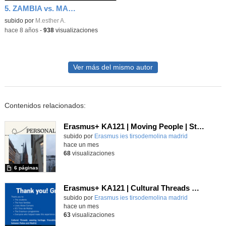
5. ZAMBIA vs. MAJADAHONDA
subido por
M.esther A.
-
hace 8 años
-
938
visualizaciones
Ver más del mismo autor
Contenidos relacionados:
Erasmus+ KA121 | Moving People | Student Presentation 2 | Neustadt 2024
Contenido educativo.
subido por
Erasmus ies tirsodemolina madrid
-
hace un mes
68
visualizaciones
6 páginas
Erasmus+ KA121 | Cultural Threads UNESCO | Padua–Madrid 2026
Contenido educativo.
subido por
Erasmus ies tirsodemolina madrid
-
hace un mes
63
visualizaciones