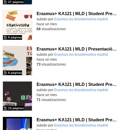
27 páginas
Erasmus+ KA121 | MLD | Student Presentation 2 | San Bonifacio-Verona 2025
Contenido educativo.
subido por
Erasmus ies tirsodemolina madrid
-
hace un mes
68
visualizaciones
9 páginas
Erasmus+ KA121 | MLD | Presentación 1 | Verona 2025
Contenido educativo.
subido por
Erasmus ies tirsodemolina madrid
-
hace un mes
73
visualizaciones
8 páginas
Erasmus+ KA121 | MLD | Student Presentation | Turin 2025
Contenido educativo.
subido por
Erasmus ies tirsodemolina madrid
-
hace un mes
71
visualizaciones
13 páginas
Erasmus+ KA121 | MLD | Student Presentation 2 | Rome 2025
Contenido educativo.
subido por
Erasmus ies tirsodemolina madrid
-