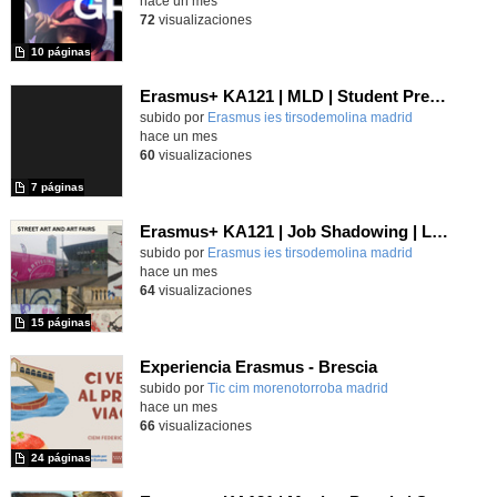
hace un mes
72
visualizaciones
10 páginas
Erasmus+ KA121 | MLD | Student Presentation 1 | Rome 2025
Contenido educativo.
subido por
Erasmus ies tirsodemolina madrid
-
hace un mes
60
visualizaciones
7 páginas
Erasmus+ KA121 | Job Shadowing | Liceo Domenico Berti, Turin 2025
Contenido educativo.
subido por
Erasmus ies tirsodemolina madrid
-
hace un mes
64
visualizaciones
15 páginas
Experiencia Erasmus - Brescia
Contenido educativo.
subido por
Tic cim morenotorroba madrid
-
hace un mes
66
visualizaciones
24 páginas