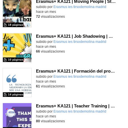
Erasmus+ KA121 | Moving People | Student Presentation | Neustadt 2024
Contenido educativo.
subido por
Erasmus ies tirsodemolina madrid
-
hace un mes
72
visualizaciones
18 páginas
Erasmus+ KA121 | Job Shadowing | Cork Educate Together 2025
Contenido educativo.
subido por
Erasmus ies tirsodemolina madrid
-
hace un mes
66
visualizaciones
10 páginas
Erasmus+ KA121 | Formación del profesorado | ChatGPT and Basic AI Tools | Split 2024
Contenido educativo.
subido por
Erasmus ies tirsodemolina madrid
-
hace un mes
61
visualizaciones
14 páginas
Erasmus+ KA121 | Teacher Training | Educational Robotics | Setúbal 2024
Contenido educativo.
subido por
Erasmus ies tirsodemolina madrid
-
hace un mes
80
visualizaciones