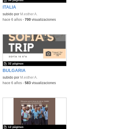
34 páginas
ITALIA
subido por
M.esther A.
-
hace 6 años
-
700
visualizaciones
32 páginas
BULGARIA
subido por
M.esther A.
-
hace 6 años
-
583
visualizaciones
12 páginas