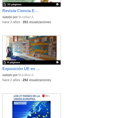
53 páginas
Revista Ciencia Escrita - FGL 6º Primaria - junio 2024
Contenido educativo.
subido por
M.esther A.
-
hace 2 años
-
351
visualizaciones
6 páginas
Exposición UE en el FGL
Contenido educativo.
subido por
M.esther A.
-
hace 2 años
-
292
visualizaciones