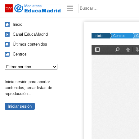
Mediateca de EducaMadrid
Saltar navegación
Palabra o frase:
Inicio
Canal EducaMadrid
Inicio
Centros
C
Últimos contenidos
Centros
Tipo de contenido:
Inicia sesión para aportar
contenidos, crear listas de
reproducción...
Iniciar sesión