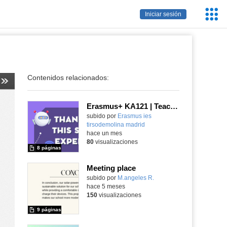
Servic
Iniciar sesión
Educa
Contenidos relacionados:
Erasmus+ KA121 | Teacher Training | Educational Robotics | Setúbal 2024
Contenido educativo.
subido por
Erasmus ies
tirsodemolina madrid
-
hace un mes
80
visualizaciones
8 páginas
Meeting place
Contenido educativo.
subido por
M.angeles R.
-
hace 5 meses
150
visualizaciones
9 páginas