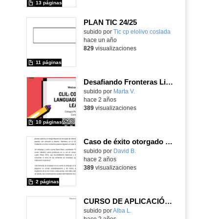
13 páginas
PLAN TIC 24/25
subido por
Tic cp elolivo coslada
-
hace un año
829
visualizaciones
11 páginas
Desafiando Fronteras Lingüísticas: Nuestro Viaje Educativo con CLIL
Contenido educativo.
subido por
Marta V.
-
hace 2 años
389
visualizaciones
10 páginas
Caso de éxito otorgado por la empresa de seguridad e innovación educativa Cyberoam y aotech
subido por
David B.
-
hace 2 años
389
visualizaciones
2 páginas
CURSO DE APLICACIÓN DE LAS HERRAMIENTAS DIGITALES EN LA INNOVACIÓN EDUCATIVA
subido por
Alba L.
-
hace 2 años