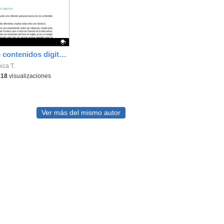
Creación de contenidos digitales
ativo.
ica T.
318
visualizaciones
Ver más del mismo autor