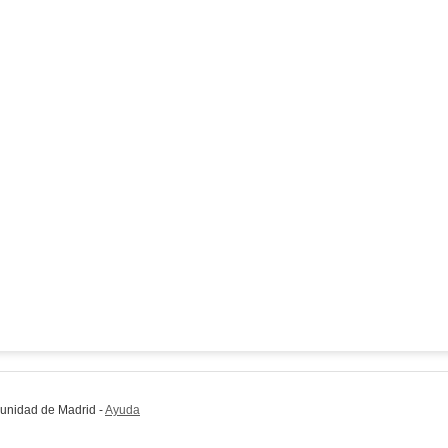
munidad de Madrid
-
Ayuda
(en ventana nueva)