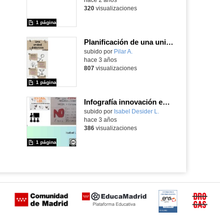
320
visualizaciones
1 página
Planificación de una unidad didáctica
subido por
Pilar A.
-
hace 3 años
807
visualizaciones
1 página
Infografía innovación educativa
subido por
Isabel Desider L.
-
hace 3 años
386
visualizaciones
1 página
Certificación
Buzón