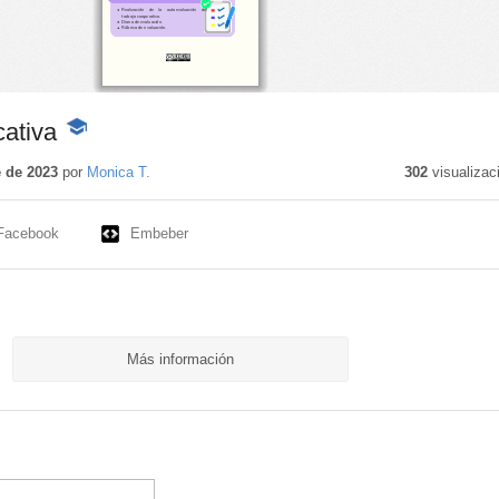
ativa
-
Contenido
educativo
 de 2023
por
Monica T.
302
visualizac
Facebook
Embeber
Más información