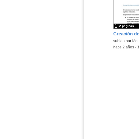
2 páginas
Contenido educ
subido por
Mon
-
hace 2 años
-