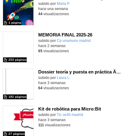
Contenido educativo.
subido por
Maria P.
-
hace una semana
44
visualizaciones
1 página
MEMORIA FINAL 2025-26
Contenido educativo.
subido por
Cp unamuno madrid
-
hace 2 semanas
65
visualizaciones
253 páginas
Dossier teoría y puesta en práctica Äprendizaje Basado en Juegos en Educación Infantil y Primaria
Contenido educativo.
subido por
Laura L.
-
hace 3 semanas
64
visualizaciones
182 páginas
Kit de robótica para Micro:Bit
Contenido educativo.
subido por
Tic ce40 madrid
-
hace 3 semanas
111
visualizaciones
27 páginas