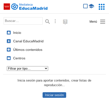
Mediateca de EducaMadrid
Saltar navegación
Servic
Educa
Palabra o frase:
Búsqueda avanzada
Ayuda
(en
ventana
Inicio
nueva)
Canal EducaMadrid
Últimos contenidos
Centros
Tipo de contenido:
Inicia sesión para aportar contenidos, crear listas de
reproducción...
Iniciar sesión