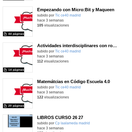
Empezando con Micro:Bit y Maqueen
Contenido educativo.
subido por
Tic ce40 madrid
-
hace 3 semanas
105
visualizaciones
44 páginas
Actividades interdisciplinares con robótica y pensamiento computacional
Contenido educativo.
subido por
Tic ce40 madrid
-
hace 3 semanas
112
visualizaciones
14 páginas
Matemátcias en Código Escuela 4.0
Contenido educativo.
subido por
Tic ce40 madrid
-
hace 3 semanas
122
visualizaciones
20 páginas
LIBROS CURSO 26 27
subido por
Cp laalameda madrid
-
hace 3 semanas