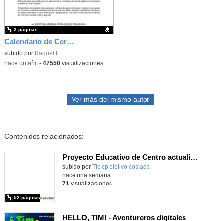
2 páginas
Calendario de Certificación 2025
Contenido educativo.
subido por
Raquel F.
-
hace un año
-
47550
visualizaciones
Ver más del mismo autor
Contenidos relacionados:
Proyecto Educativo de Centro actualizado 2026
subido por
Tic cp elolivo coslada
-
hace una semana
71
visualizaciones
52 páginas
HELLO, TIM! - Aventureros digitales