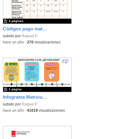
3 páginas
Códigos pago matrícula Alumnos Oficiales 2025-2026
subido por
Raquel F.
-
hace un año
-
270
visualizaciones
1 página
Infograma Matriculación Alumnos Nuevos curso 2025-2026
subido por
Raquel F.
-
hace un año
-
41019
visualizaciones