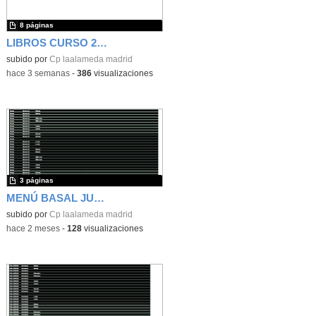
8 páginas
LIBROS CURSO 26 27
subido por
Cp laalameda madrid
-
hace 3 semanas
-
386
visualizaciones
3 páginas
MENÚ BASAL JUNIO 26
subido por
Cp laalameda madrid
-
hace 2 meses
-
128
visualizaciones