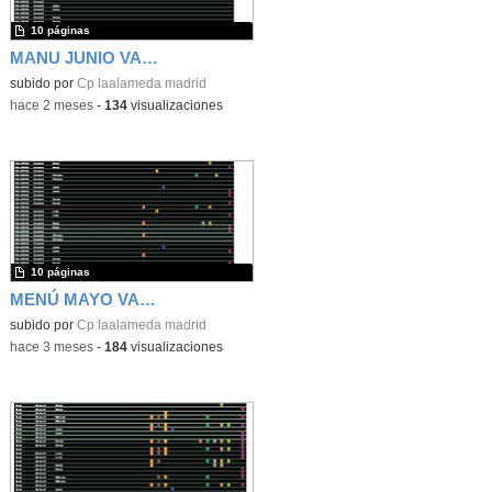
10 páginas
MANU JUNIO VARIANTES
subido por
Cp laalameda madrid
-
hace 2 meses
-
134
visualizaciones
10 páginas
MENÚ MAYO VARIANTES 26
subido por
Cp laalameda madrid
-
hace 3 meses
-
184
visualizaciones