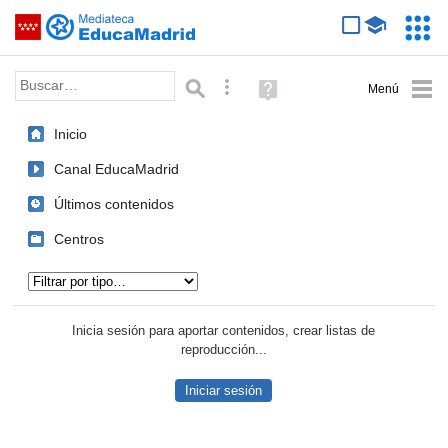
Mediateca de EducaMadrid
Saltar navegación
Servic
Educa
Palabra o frase:
Búsqueda avanzada
Ayuda
(en
ventana
Inicio
nueva)
Canal EducaMadrid
Últimos contenidos
Centros
Tipo de contenido:
Inicia sesión para aportar contenidos, crear listas de
reproducción...
Iniciar sesión