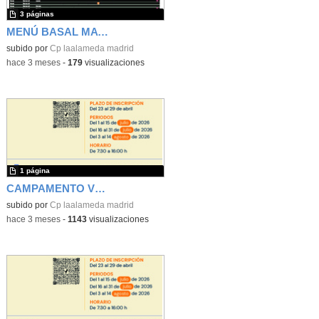
3 páginas
MENÚ BASAL MAYO 26
subido por
Cp laalameda madrid
-
hace 3 meses
-
179
visualizaciones
1 página
CAMPAMENTO VERANO
subido por
Cp laalameda madrid
-
hace 3 meses
-
1143
visualizaciones