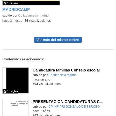
1 página
MADRIDCAMP
subido por
Cp laalameda madrid
-
hace 3 meses
-
86
visualizaciones
Ver más del mismo centro
Contenidos relacionados:
Candidatura familias Consejo escolar
subido por
Cp fuencisla madrid
-
hace un año
603
visualizaciones
1 página
PRESENTACION CANDIDATURAS CONSEJO
Contenido educativo.
subido por
CP INF-PRI GONZALO DE BERCEO
-
hace 3 años
862
visualizaciones