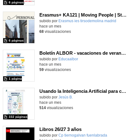
6 páginas
Erasmus+ KA121 | Moving People | Student Presentation 2 | Neustadt 2024
Contenido educativo.
subido por
Erasmus ies tirsodemolina madrid
-
hace un mes
68
visualizaciones
6 páginas
Boletín ALBOR - vacaciones de verano 2026 - Contenido educativo
Contenido educativo.
subido por
Educaalbor
-
hace un mes
59
visualizaciones
1 página
Usando la Inteligencia Artificial para crear contenido interactivo. Versión: 30-jun-2026
subido por
Jesús B.
-
hace un mes
514
visualizaciones
332 páginas
Libros 26/27 3 años
subido por
Cp tiernogalvan fuenlabrada
-