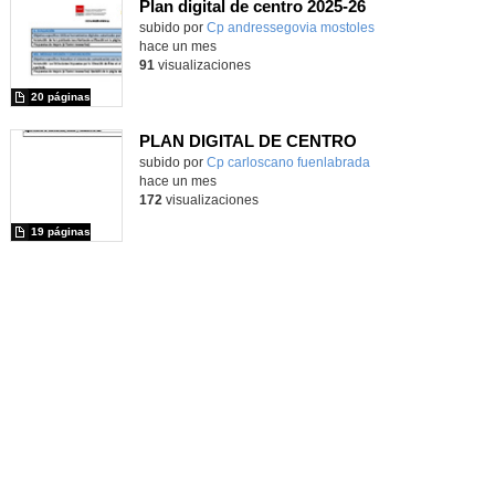
Plan digital de centro 2025-26
subido por
Cp andressegovia mostoles
-
hace un mes
91
visualizaciones
20 páginas
PLAN DIGITAL DE CENTRO
Contenido educativo.
subido por
Cp carloscano fuenlabrada
-
hace un mes
172
visualizaciones
19 páginas