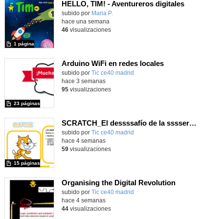
HELLO, TIM! - Aventureros digitales
Contenido educativo.
subido por
Maria P.
-
hace una semana
46
visualizaciones
1 página
Arduino WiFi en redes locales
Contenido educativo.
subido por
Tic ce40 madrid
-
hace 3 semanas
95
visualizaciones
23 páginas
SCRATCH_El dessssafío de la sssserpiente
subido por
Tic ce40 madrid
-
hace 4 semanas
59
visualizaciones
15 páginas
Organising the Digital Revolution
subido por
Tic ce40 madrid
-
hace 4 semanas
44
visualizaciones