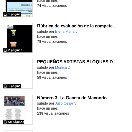
hace un mes
74
visualizaciones
1 página
Rúbrica de evaluación de la competencia digital_CIBERMANAGERS
Contenido educativo.
subido por
Elena María L.
-
hace un mes
78
visualizaciones
2 páginas
PEQUEÑOS ARTISTAS BLOQUES DE CONTENIDO
Contenido educativo.
subido por
Monica D.
-
hace un mes
59
visualizaciones
1 página
Número 3. La Gaceta de Macondo
Contenido educativo.
subido por
Julio Cesar V.
-
hace un mes
138
visualizaciones
68 páginas