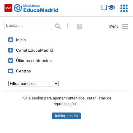
Mediateca de EducaMadrid
Saltar navegación
Servic
Educa
Palabra o frase:
Búsqueda avanzada
Ayuda
(en
ventana
Inicio
nueva)
Canal EducaMadrid
Últimos contenidos
Centros
Tipo de contenido:
Inicia sesión para aportar contenidos, crear listas de
reproducción...
Iniciar sesión