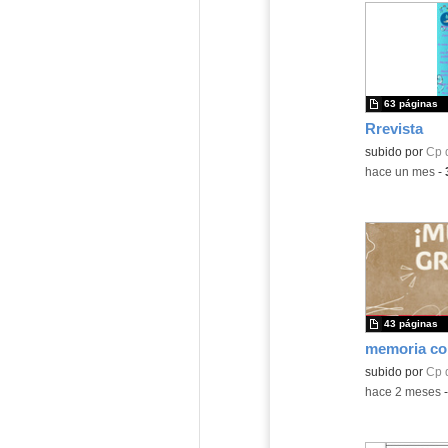
63 páginas
Rrevista
subido por
Cp 
-
hace un mes
-
43 páginas
memoria c
subido por
Cp 
-
hace 2 meses