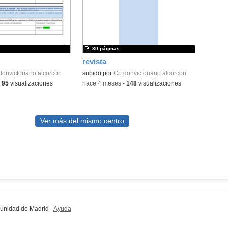
30 páginas
revista
donvictoriano alcorcon
subido por
Cp donvictoriano alcorcon
-
95
visualizaciones
-
hace 4 meses
-
148
visualizaciones
Ver más del mismo centro
munidad de Madrid
-
Ayuda
(en ventana nueva)