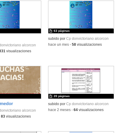
63 páginas
subido por
Cp donvictoriano alcorcon
-
hace un mes
-
58
visualizaciones
donvictoriano alcorcon
331
visualizaciones
20 páginas
omedor
subido por
Cp donvictoriano alcorcon
-
hace 2 meses
-
64
visualizaciones
donvictoriano alcorcon
-
83
visualizaciones