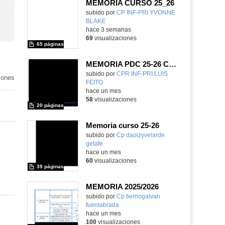
MEMORIA CURSO 25_26
subido por
CP INF-PRI YVONNE
BLAKE
-
hace 3 semanas
69
visualizaciones
65 páginas
MEMORIA PDC 25-26 COLEGIO LUIS FEITO
Contenido educativo.
subido por
CPR INF-PRI LUIS
iones
FEITO
-
hace un mes
58
visualizaciones
20 páginas
Memoria curso 25-26
Contenido educativo.
subido por
Cp daoizyvelarde
getafe
-
hace un mes
60
visualizaciones
39 páginas
MEMORIA 2025/2026
subido por
Cp tiernogalvan
fuenlabrada
-
hace un mes
100
visualizaciones