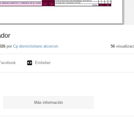
ador
026
por
Cp donvictoriano alcorcon
56
visualizac
Facebook
Embeber
Más información