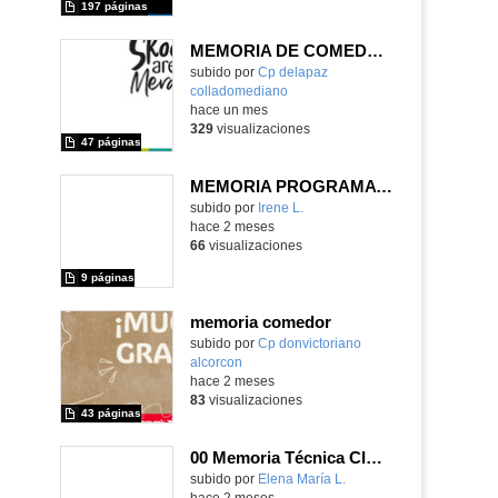
197 páginas
MEMORIA DE COMEDOR CURSO 2025/26
Contenido educativo.
subido por
Cp delapaz
colladomediano
-
hace un mes
329
visualizaciones
47 páginas
MEMORIA PROGRAMA READY STEADY & GO CEIP FRANCISCO ARRANZ
subido por
Irene L.
-
hace 2 meses
66
visualizaciones
9 páginas
memoria comedor
subido por
Cp donvictoriano
alcorcon
-
hace 2 meses
83
visualizaciones
43 páginas
00 Memoria Técnica CIBERMANAGERS 2026
Contenido educativo.
subido por
Elena María L.
-
hace 2 meses