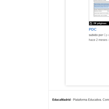
28 páginas
PDC
subido por
Cp 
-
hace 2 meses
EducaMadrid
-
Plataforma Educativa. Co