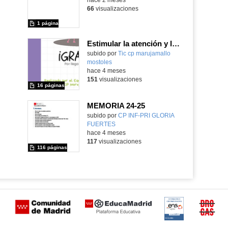
66
visualizaciones
1 página
Estimular la atención y la memoria
subido por
Tic cp marujamallo
mostoles
-
hace 4 meses
151
visualizaciones
16 páginas
MEMORIA 24-25
subido por
CP INF-PRI GLORIA
FUERTES
-
hace 4 meses
117
visualizaciones
116 páginas
Certificación
Buzón