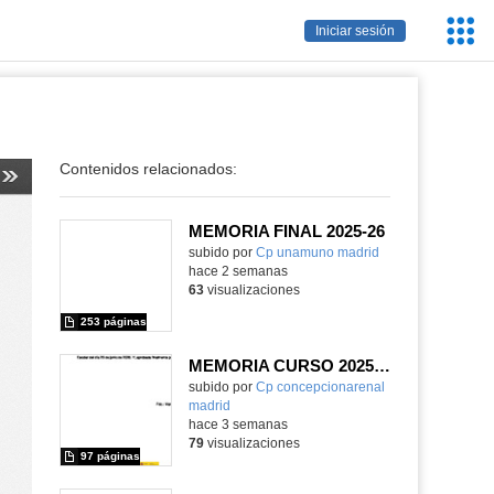
Servic
Iniciar sesión
Educa
Contenidos relacionados:
MEMORIA FINAL 2025-26
Contenido educativo.
subido por
Cp unamuno madrid
-
hace 2 semanas
63
visualizaciones
253 páginas
MEMORIA CURSO 2025-2026
subido por
Cp concepcionarenal
madrid
-
hace 3 semanas
79
visualizaciones
97 páginas