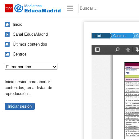
Mediateca de EducaMadrid
Saltar navegación
Palabra o frase:
Inicio
Canal EducaMadrid
Inicio
Centros
C
Últimos contenidos
Centros
Tipo de contenido:
Inicia sesión para aportar
contenidos, crear listas de
reproducción...
Iniciar sesión