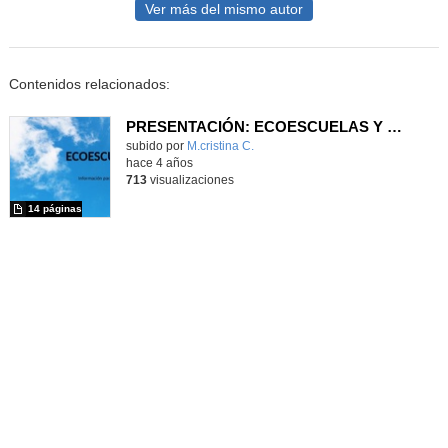
Ver más del mismo autor
Contenidos relacionados:
PRESENTACIÓN: ECOESCUELAS Y ELECCIÓN DE ECODELEGADO/A
Contenido educativo.
subido por
M.cristina C.
-
hace 4 años
713
visualizaciones
14 páginas