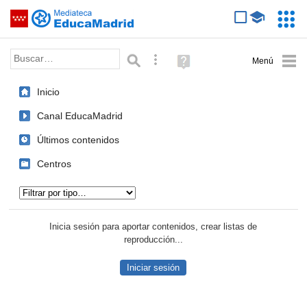
Mediateca de EducaMadrid
Saltar navegación
Servic
Educa
Palabra o frase:
Búsqueda avanzada
Ayuda
(en
ventana
Inicio
nueva)
Canal EducaMadrid
Últimos contenidos
Centros
Tipo de contenido:
Inicia sesión para aportar contenidos, crear listas de
reproducción...
Iniciar sesión