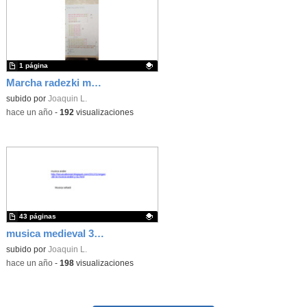
1 página
Marcha radezki musicorgama propio
Contenido educativo.
subido por
Joaquin L.
-
hace un año
-
192
visualizaciones
43 páginas
musica medieval 3º eso polifonia, texturas segun texto, trovadores y algo de sefardi
Contenido educativo.
subido por
Joaquin L.
-
hace un año
-
198
visualizaciones