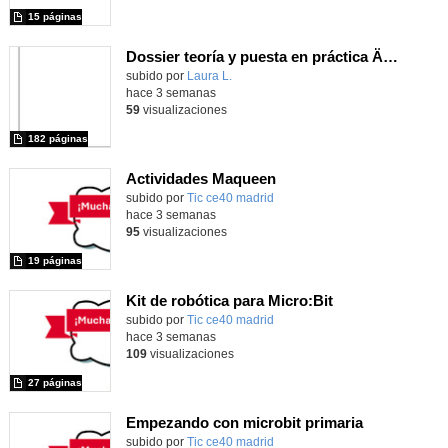
15 páginas
Dossier teoría y puesta en práctica Äprendizaje Basado en Juegos en Educación Infantil y Primaria
Contenido educativo.
subido por
Laura L.
-
hace 3 semanas
59
visualizaciones
182 páginas
Actividades Maqueen
Contenido educativo.
subido por
Tic ce40 madrid
-
hace 3 semanas
95
visualizaciones
19 páginas
Kit de robótica para Micro:Bit
Contenido educativo.
subido por
Tic ce40 madrid
-
hace 3 semanas
109
visualizaciones
27 páginas
Empezando con microbit primaria
Contenido educativo.
subido por
Tic ce40 madrid
-