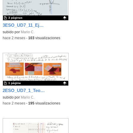
3 páginas
3ESO_UD7_11_Ejercicios de Función cuadrática
Contenido educativo.
subido por
Mario C.
-
hace 2 meses
-
103
visualizaciones
1 página
2ESO_UD7_1_Teorema de Pitágoras
Contenido educativo.
subido por
Mario C.
-
hace 2 meses
-
195
visualizaciones