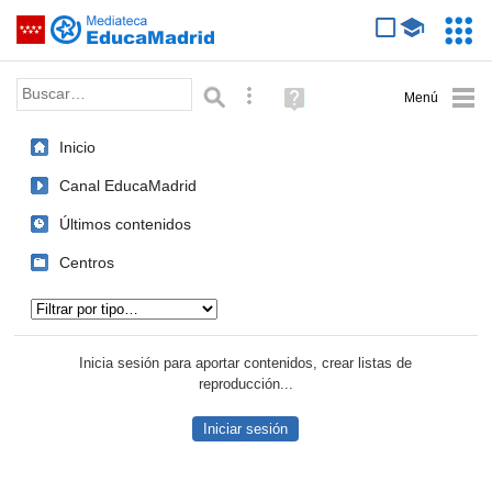
Mediateca de EducaMadrid
Saltar navegación
Servic
Educa
Palabra o frase:
Búsqueda avanzada
Ayuda
(en
ventana
Inicio
nueva)
Canal EducaMadrid
Últimos contenidos
Centros
Tipo de contenido:
Inicia sesión para aportar contenidos, crear listas de
reproducción...
Iniciar sesión