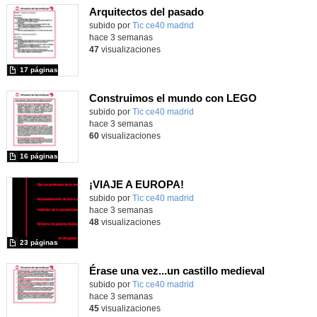
Arquitectos del pasado
subido por
Tic ce40 madrid
-
hace 3 semanas
47
visualizaciones
17 páginas
Construimos el mundo con LEGO
subido por
Tic ce40 madrid
-
hace 3 semanas
60
visualizaciones
16 páginas
¡VIAJE A EUROPA!
subido por
Tic ce40 madrid
-
hace 3 semanas
48
visualizaciones
23 páginas
Érase una vez...un castillo medieval
subido por
Tic ce40 madrid
-
hace 3 semanas
45
visualizaciones