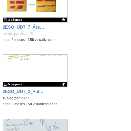
3 páginas
2ESO_UD7_7_Áreas de paralelogramos
Contenido educativo.
subido por
Mario C.
-
hace 2 meses
-
156
visualizaciones
5 páginas
2ESO_UD7_2_Polígonos
Contenido educativo.
subido por
Mario C.
-
hace 2 meses
-
58
visualizaciones