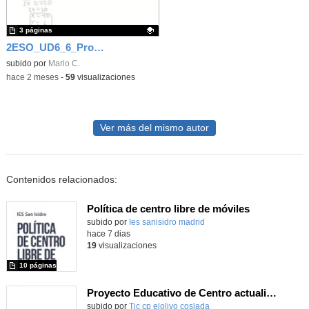
3 páginas
2ESO_UD6_6_Problemas de sistemas
Contenido educativo.
subido por
Mario C.
-
hace 2 meses
-
59
visualizaciones
Ver más del mismo autor
Contenidos relacionados:
Política de centro libre de móviles
subido por
Ies sanisidro madrid
-
hace 7 dias
19
visualizaciones
10 páginas
Proyecto Educativo de Centro actualizado 2026
subido por
Tic cp elolivo coslada
-