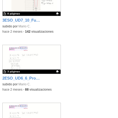
8 páginas
3ESO_UD7_10_Función cuadrática
Contenido educativo.
subido por
Mario C.
-
hace 2 meses
-
142
visualizaciones
3 páginas
2ESO_UD6_6_Problemas de sistemas
Contenido educativo.
subido por
Mario C.
-
hace 2 meses
-
88
visualizaciones