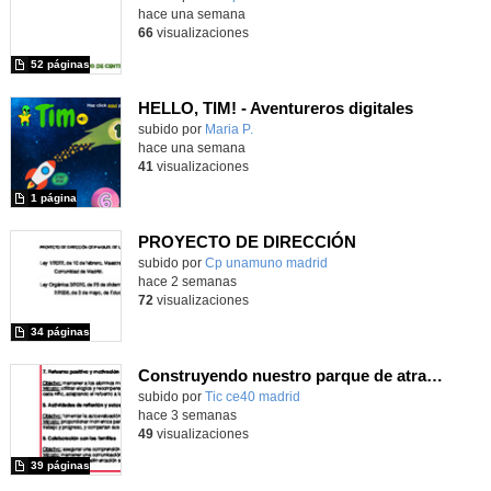
hace una semana
66
visualizaciones
52 páginas
HELLO, TIM! - Aventureros digitales
Contenido educativo.
subido por
Maria P.
-
hace una semana
41
visualizaciones
1 página
PROYECTO DE DIRECCIÓN
Contenido educativo.
subido por
Cp unamuno madrid
-
hace 2 semanas
72
visualizaciones
34 páginas
Construyendo nuestro parque de atracciones
subido por
Tic ce40 madrid
-
hace 3 semanas
49
visualizaciones
39 páginas