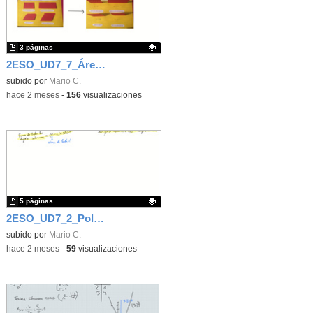
3 páginas
2ESO_UD7_7_Áreas de paralelogramos
Contenido educativo.
subido por
Mario C.
-
hace 2 meses
-
156
visualizaciones
5 páginas
2ESO_UD7_2_Polígonos
Contenido educativo.
subido por
Mario C.
-
hace 2 meses
-
59
visualizaciones