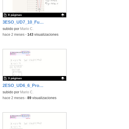
8 páginas
3ESO_UD7_10_Función cuadrática
Contenido educativo.
subido por
Mario C.
-
hace 2 meses
-
143
visualizaciones
3 páginas
2ESO_UD6_6_Problemas de sistemas
Contenido educativo.
subido por
Mario C.
-
hace 2 meses
-
89
visualizaciones