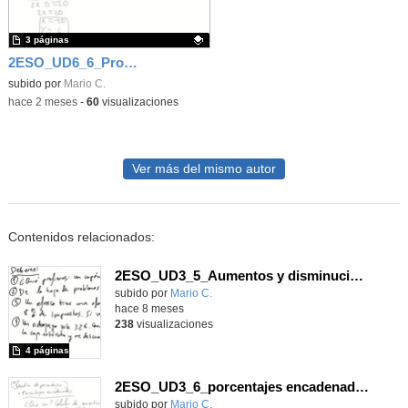
3 páginas
2ESO_UD6_6_Problemas de sistemas
Contenido educativo.
subido por
Mario C.
-
hace 2 meses
-
60
visualizaciones
Ver más del mismo autor
Contenidos relacionados:
2ESO_UD3_5_Aumentos y disminuciones porcentuales_Porcentajes encadenados
Contenido educativo.
subido por
Mario C.
-
hace 8 meses
238
visualizaciones
4 páginas
2ESO_UD3_6_porcentajes encadenados
Contenido educativo.
subido por
Mario C.
-