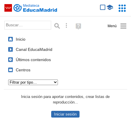
Mediateca de EducaMadrid
Saltar navegación
Servic
Educa
Palabra o frase:
Búsqueda avanzada
Ayuda
(en
ventana
Inicio
nueva)
Canal EducaMadrid
Últimos contenidos
Centros
Tipo de contenido:
Inicia sesión para aportar contenidos, crear listas de
reproducción...
Iniciar sesión