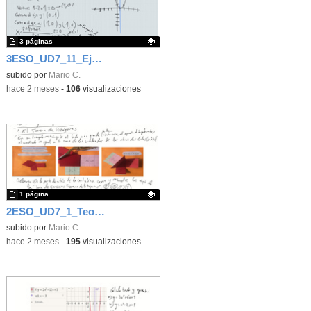
3 páginas
3ESO_UD7_11_Ejercicios de Función cuadrática
Contenido educativo.
subido por
Mario C.
-
hace 2 meses
-
106
visualizaciones
1 página
2ESO_UD7_1_Teorema de Pitágoras
Contenido educativo.
subido por
Mario C.
-
hace 2 meses
-
195
visualizaciones