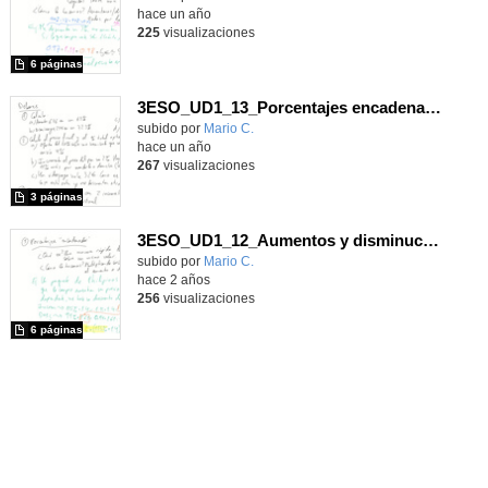
hace un año
225
visualizaciones
6 páginas
3ESO_UD1_13_Porcentajes encadenados
Contenido educativo.
subido por
Mario C.
-
hace un año
267
visualizaciones
3 páginas
3ESO_UD1_12_Aumentos y disminuciones porcentuales_Porcentajes encadenados
Contenido educativo.
subido por
Mario C.
-
hace 2 años
256
visualizaciones
6 páginas