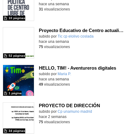
hace una semana
31
visualizaciones
10 páginas
Proyecto Educativo de Centro actualizado 2026
subido por
Tic cp elolivo coslada
-
hace una semana
75
visualizaciones
52 páginas
HELLO, TIM! - Aventureros digitales
Contenido educativo.
subido por
Maria P.
-
hace una semana
49
visualizaciones
1 página
PROYECTO DE DIRECCIÓN
Contenido educativo.
subido por
Cp unamuno madrid
-
hace 2 semanas
75
visualizaciones
34 páginas