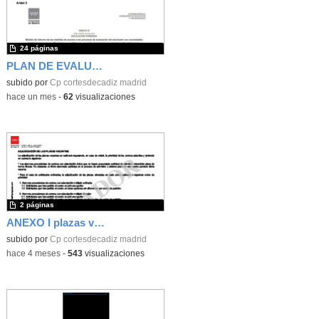
24 páginas
PLAN DE EVALUACIÓN CP INF-PRI CORTES DE CÁDIZ
subido por
Cp cortesdecadiz madrid
-
hace un mes
-
62
visualizaciones
2 páginas
ANEXO I plazas vacantes
subido por
Cp cortesdecadiz madrid
-
hace 4 meses
-
543
visualizaciones