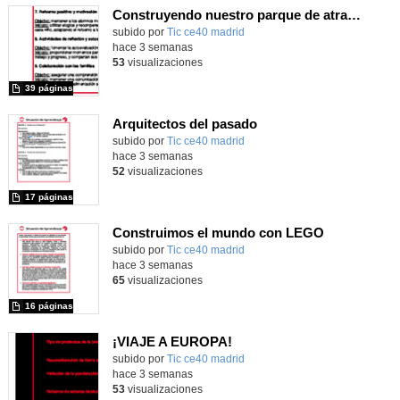
Construyendo nuestro parque de atracciones
subido por
Tic ce40 madrid
-
hace 3 semanas
53
visualizaciones
39 páginas
Arquitectos del pasado
subido por
Tic ce40 madrid
-
hace 3 semanas
52
visualizaciones
17 páginas
Construimos el mundo con LEGO
subido por
Tic ce40 madrid
-
hace 3 semanas
65
visualizaciones
16 páginas
¡VIAJE A EUROPA!
subido por
Tic ce40 madrid
-
hace 3 semanas
53
visualizaciones