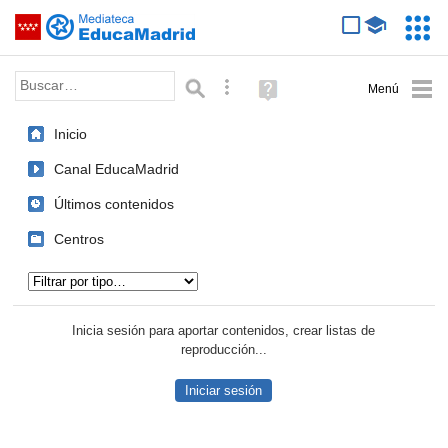
Mediateca de EducaMadrid
Saltar navegación
Servic
Educa
Palabra o frase:
Búsqueda avanzada
Ayuda
(en
ventana
Inicio
nueva)
Canal EducaMadrid
Últimos contenidos
Centros
Tipo de contenido:
Inicia sesión para aportar contenidos, crear listas de
reproducción...
Iniciar sesión