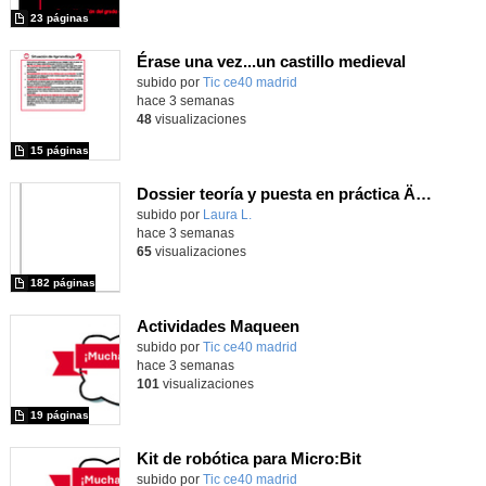
23 páginas
Érase una vez...un castillo medieval
subido por
Tic ce40 madrid
-
hace 3 semanas
48
visualizaciones
15 páginas
Dossier teoría y puesta en práctica Äprendizaje Basado en Juegos en Educación Infantil y Primaria
Contenido educativo.
subido por
Laura L.
-
hace 3 semanas
65
visualizaciones
182 páginas
Actividades Maqueen
Contenido educativo.
subido por
Tic ce40 madrid
-
hace 3 semanas
101
visualizaciones
19 páginas
Kit de robótica para Micro:Bit
Contenido educativo.
subido por
Tic ce40 madrid
-