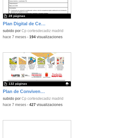
28 páginas
Plan Digital de Centro CEIP Cortes de Cádiz
subido por
Cp cortesdecadiz madrid
-
hace 7 meses
-
194
visualizaciones
132 páginas
Plan de Convivencia 2025 2026
Contenido educativo.
subido por
Cp cortesdecadiz madrid
-
hace 7 meses
-
427
visualizaciones