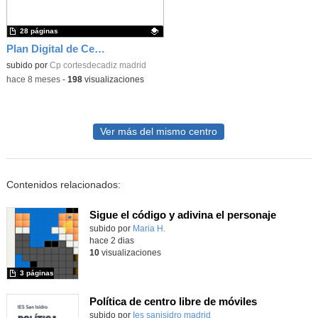
28 páginas
Plan Digital de Centro 2025-2026
Contenido educativo.
subido por
Cp cortesdecadiz madrid
-
hace 8 meses
-
198
visualizaciones
Ver más del mismo centro
Contenidos relacionados:
Sigue el código y adivina el personaje
Contenido educativo.
subido por
Maria H.
-
hace 2 dias
10
visualizaciones
3 páginas
Política de centro libre de móviles
subido por
Ies sanisidro madrid
-