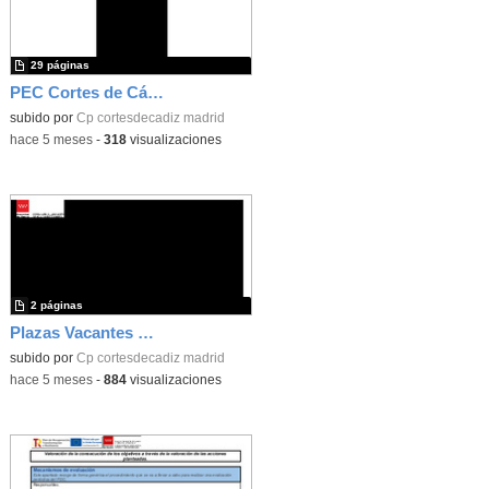
29 páginas
PEC Cortes de Cádiz
subido por
Cp cortesdecadiz madrid
-
hace 5 meses
-
318
visualizaciones
2 páginas
Plazas Vacantes Ofertadas Proceso Admisión 2026-2027
subido por
Cp cortesdecadiz madrid
-
hace 5 meses
-
884
visualizaciones