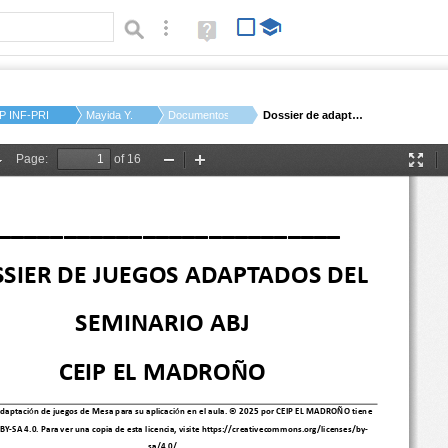
Búsqueda avanzada
Ayuda
(en
ventana
nueva)
P INF-PRI EL MADROÑ...
Mayida Y.
Documentos
Dossier de adaptació...