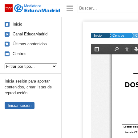
Mediateca de EducaMadrid
Saltar navegación
Palabra o frase:
Inicio
Canal EducaMadrid
Inicio
Centros
C
Últimos contenidos
Centros
Tipo de contenido:
Inicia sesión para aportar
contenidos, crear listas de
reproducción...
Iniciar sesión