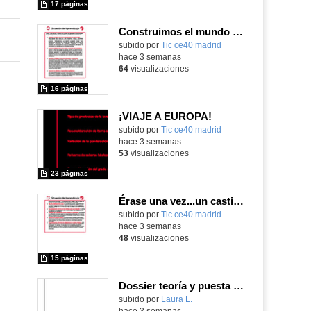
17 páginas
Construimos el mundo con LEGO
subido por
Tic ce40 madrid
-
hace 3 semanas
64
visualizaciones
16 páginas
¡VIAJE A EUROPA!
subido por
Tic ce40 madrid
-
hace 3 semanas
53
visualizaciones
23 páginas
Érase una vez...un castillo medieval
subido por
Tic ce40 madrid
-
hace 3 semanas
48
visualizaciones
15 páginas
Dossier teoría y puesta en práctica Äprendizaje Basado en Juegos en Educación Infantil y Primaria
Contenido educativo.
subido por
Laura L.
-
hace 3 semanas