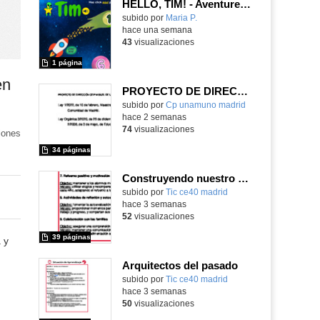
HELLO, TIM! - Aventureros digitales
Contenido educativo.
subido por
Maria P.
-
hace una semana
43
visualizaciones
1 página
en
PROYECTO DE DIRECCIÓN
Contenido educativo.
subido por
Cp unamuno madrid
-
hace 2 semanas
74
visualizaciones
iones
34 páginas
Construyendo nuestro parque de atracciones
subido por
Tic ce40 madrid
-
hace 3 semanas
52
visualizaciones
39 páginas
 y
Arquitectos del pasado
subido por
Tic ce40 madrid
-
hace 3 semanas
50
visualizaciones