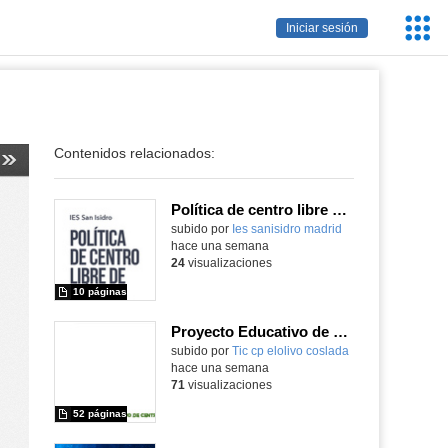
Servic
Iniciar sesión
Educa
Contenidos relacionados:
Política de centro libre de móviles
subido por
Ies sanisidro madrid
-
hace una semana
24
visualizaciones
10 páginas
Proyecto Educativo de Centro actualizado 2026
subido por
Tic cp elolivo coslada
-
hace una semana
71
visualizaciones
52 páginas