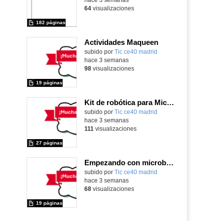
64
visualizaciones
182 páginas
Actividades Maqueen
Contenido educativo.
subido por
Tic ce40 madrid
-
hace 3 semanas
98
visualizaciones
19 páginas
Kit de robótica para Micro:Bit
Contenido educativo.
subido por
Tic ce40 madrid
-
hace 3 semanas
111
visualizaciones
27 páginas
Empezando con microbit primaria
Contenido educativo.
subido por
Tic ce40 madrid
-
hace 3 semanas
68
visualizaciones
19 páginas