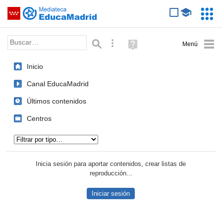
Mediateca de EducaMadrid
Saltar navegación
Servic
Educa
Palabra o frase:
Búsqueda avanzada
Ayuda
(en
ventana
Inicio
nueva)
Canal EducaMadrid
Últimos contenidos
Centros
Tipo de contenido:
Inicia sesión para aportar contenidos, crear listas de
reproducción...
Iniciar sesión