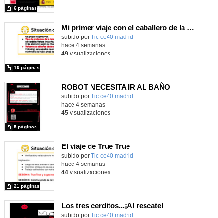
6 páginas
Mi primer viaje con el caballero de la Mancha
subido por
Tic ce40 madrid
-
hace 4 semanas
49
visualizaciones
16 páginas
ROBOT NECESITA IR AL BAÑO
subido por
Tic ce40 madrid
-
hace 4 semanas
45
visualizaciones
5 páginas
El viaje de True True
subido por
Tic ce40 madrid
-
hace 4 semanas
44
visualizaciones
21 páginas
Los tres cerditos...¡Al rescate!
subido por
Tic ce40 madrid
-