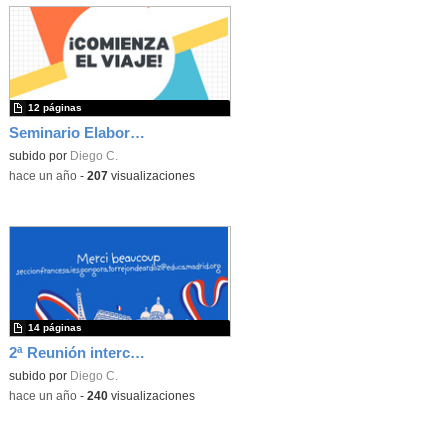
12 páginas
Seminario Elaboración de Proyectos Europeos Innovadores
subido por
Diego C.
-
hace un año
-
207
visualizaciones
14 páginas
2ª Reunión intercambio Eaubonne marzo 2025
subido por
Diego C.
-
hace un año
-
240
visualizaciones