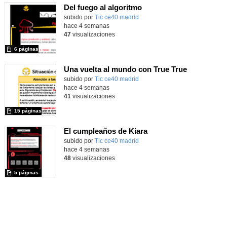
Del fuego al algoritmo
subido por
Tic ce40 madrid
-
hace 4 semanas
47
visualizaciones
6 páginas
Una vuelta al mundo con True True
subido por
Tic ce40 madrid
-
hace 4 semanas
41
visualizaciones
15 páginas
El cumpleaños de Kiara
subido por
Tic ce40 madrid
-
hace 4 semanas
48
visualizaciones
5 páginas