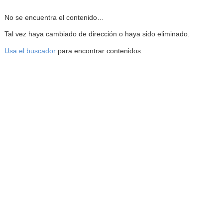
Reproductor de la Mediateca
No se encuentra el contenido…
Tal vez haya cambiado de dirección o haya sido eliminado.
Usa el buscador
para encontrar contenidos.