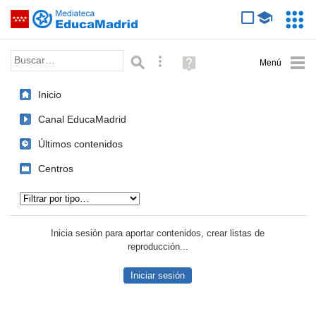
Mediateca de EducaMadrid
Saltar navegación
Servic
Educa
Palabra o frase:
Búsqueda avanzada
Ayuda
(en
ventana
Inicio
nueva)
Canal EducaMadrid
Últimos contenidos
Centros
Tipo de contenido:
Inicia sesión para aportar contenidos, crear listas de
reproducción...
Iniciar sesión