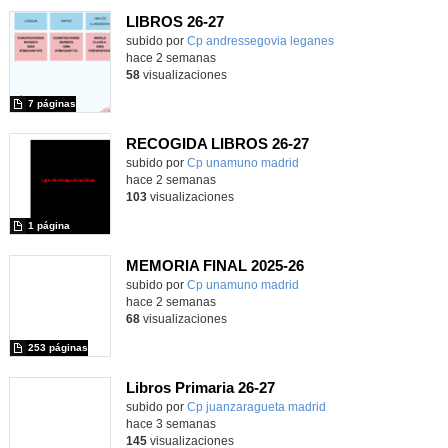
LIBROS 26-27
Contenido educativo.
subido por
Cp andressegovia leganes
-
hace 2 semanas
58
visualizaciones
7 páginas
RECOGIDA LIBROS 26-27
Contenido educativo.
subido por
Cp unamuno madrid
-
hace 2 semanas
103
visualizaciones
1 página
MEMORIA FINAL 2025-26
Contenido educativo.
subido por
Cp unamuno madrid
-
hace 2 semanas
68
visualizaciones
253 páginas
Libros Primaria 26-27
subido por
Cp juanzaragueta madrid
-
hace 3 semanas
145
visualizaciones