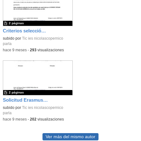
2 páginas
Criterios selección alumnado Erasmus 25-26
subido por
Tic ies nicolascopernico
parla
-
hace 9 meses
-
293
visualizaciones
2 páginas
Solicitud Erasmus Alumnado 25-26
subido por
Tic ies nicolascopernico
parla
-
hace 9 meses
-
202
visualizaciones
Ver más del mismo autor