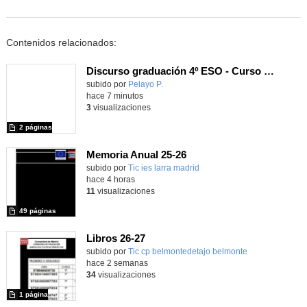
Contenidos relacionados:
Discurso graduación 4º ESO - Curso 25/26
subido por
Pelayo P.
-
hace 7 minutos
3
visualizaciones
2 páginas
Memoria Anual 25-26
subido por
Tic ies larra madrid
-
hace 4 horas
11
visualizaciones
49 páginas
Libros 26-27
Contenido educativo.
subido por
Tic cp belmontedetajo belmonte
-
hace 2 semanas
34
visualizaciones
1 página