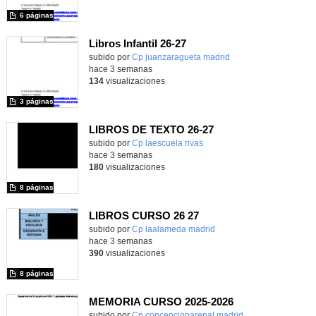
6 páginas
Libros Infantil 26-27
subido por
Cp juanzaragueta madrid
-
hace 3 semanas
134
visualizaciones
3 páginas
LIBROS DE TEXTO 26-27
subido por
Cp laescuela rivas
-
hace 3 semanas
180
visualizaciones
8 páginas
LIBROS CURSO 26 27
subido por
Cp laalameda madrid
-
hace 3 semanas
390
visualizaciones
8 páginas
MEMORIA CURSO 2025-2026
subido por
Cp concepcionarenal madrid
-