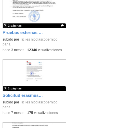
2 páginas
Pruebas externas inglés 25-26
Contenido educativo.
subido por
Tic ies nicolascopernico
parla
-
hace 3 meses
-
12346
visualizaciones
2 páginas
Solicitud erasmus Francia 25-26
subido por
Tic ies nicolascopernico
parla
-
hace 7 meses
-
175
visualizaciones