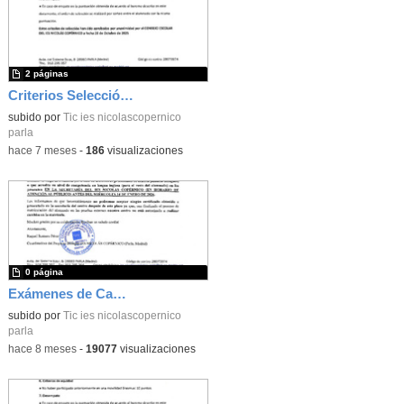
2 páginas
Criterios Selección alumnado Erasmus25-26
subido por
Tic ies nicolascopernico
parla
-
hace 7 meses
-
186
visualizaciones
0 página
Exámenes de Cambridge-2025-26
subido por
Tic ies nicolascopernico
parla
-
hace 8 meses
-
19077
visualizaciones