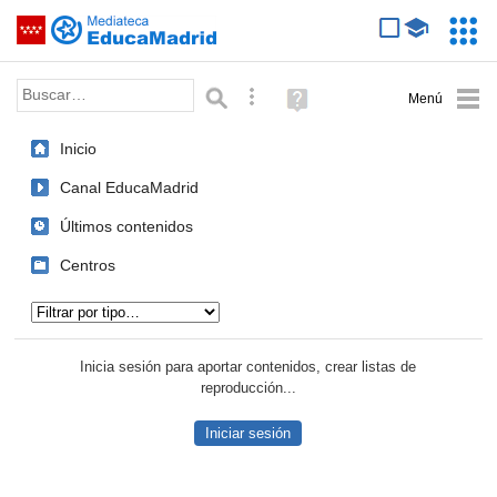
Mediateca de EducaMadrid
Saltar navegación
Servic
Educa
Palabra o frase:
Búsqueda avanzada
Ayuda
(en
ventana
Inicio
nueva)
Canal EducaMadrid
Últimos contenidos
Centros
Tipo de contenido:
Inicia sesión para aportar contenidos, crear listas de
reproducción...
Iniciar sesión