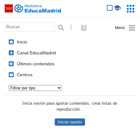
Mediateca de EducaMadrid
Saltar navegación
Servic
Educa
Palabra o frase:
Búsqueda avanzada
Ayuda
(en
ventana
Inicio
nueva)
Canal EducaMadrid
Últimos contenidos
Centros
Tipo de contenido:
Inicia sesión para aportar contenidos, crear listas de
reproducción...
Iniciar sesión