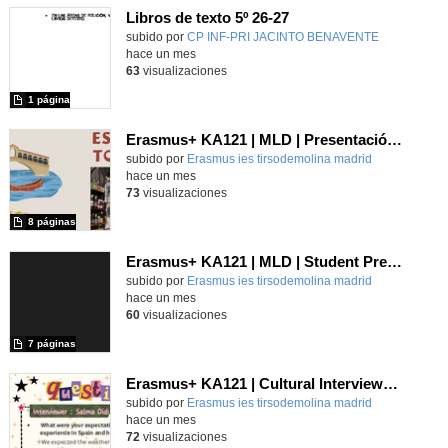
Libros de texto 5º 26-27
subido por
CP INF-PRI JACINTO BENAVENTE
-
hace un mes
63
visualizaciones
1 página
Erasmus+ KA121 | MLD | Presentación 1 | Verona 2025
Contenido educativo.
subido por
Erasmus ies tirsodemolina madrid
-
hace un mes
73
visualizaciones
8 páginas
Erasmus+ KA121 | MLD | Student Presentation 1 | Rome 2025
Contenido educativo.
subido por
Erasmus ies tirsodemolina madrid
-
hace un mes
60
visualizaciones
7 páginas
Erasmus+ KA121 | Cultural Interviews | Budapest 2025
Contenido educativo.
subido por
Erasmus ies tirsodemolina madrid
-
hace un mes
72
visualizaciones