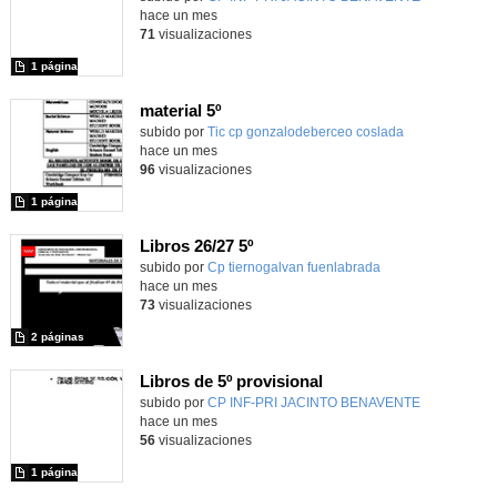
hace un mes
71
visualizaciones
1 página
material 5º
subido por
Tic cp gonzalodeberceo coslada
-
hace un mes
96
visualizaciones
1 página
Libros 26/27 5º
subido por
Cp tiernogalvan fuenlabrada
-
hace un mes
73
visualizaciones
2 páginas
Libros de 5º provisional
subido por
CP INF-PRI JACINTO BENAVENTE
-
hace un mes
56
visualizaciones
1 página