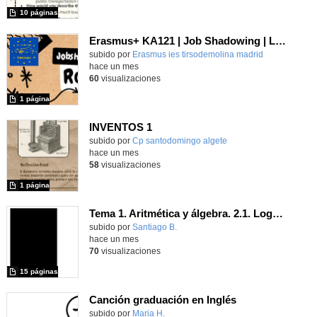
10 páginas
Erasmus+ KA121 | Job Shadowing | Liceo Vittoria Colonna, Rome 2025 | Poster 1
Contenido educativo.
subido por
Erasmus ies tirsodemolina madrid
-
hace un mes
60
visualizaciones
1 página
INVENTOS 1
Contenido educativo.
subido por
Cp santodomingo algete
-
hace un mes
58
visualizaciones
1 página
Tema 1. Aritmética y álgebra. 2.1. Logaritmos
Contenido educativo.
subido por
Santiago B.
-
hace un mes
70
visualizaciones
15 páginas
Canción graduación en Inglés
Contenido educativo.
subido por
Maria H.
-