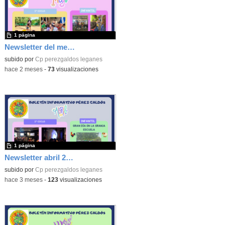
1 página
Newsletter del mes de mayo
subido por
Cp perezgaldos leganes
-
hace 2 meses
-
73
visualizaciones
1 página
Newsletter abril 2026
subido por
Cp perezgaldos leganes
-
hace 3 meses
-
123
visualizaciones