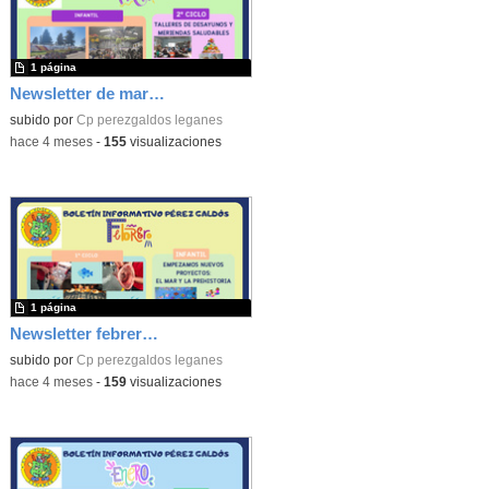
1 página
Newsletter de marzo de 2026
subido por
Cp perezgaldos leganes
-
hace 4 meses
-
155
visualizaciones
1 página
Newsletter febrero 2026
subido por
Cp perezgaldos leganes
-
hace 4 meses
-
159
visualizaciones