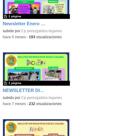
1 página
Newsletter Enero 2026
subido por
Cp perezgaldos leganes
-
hace 5 meses
-
193
visualizaciones
1 página
NEWSLETTER DICIEMBRE
subido por
Cp perezgaldos leganes
-
hace 7 meses
-
232
visualizaciones