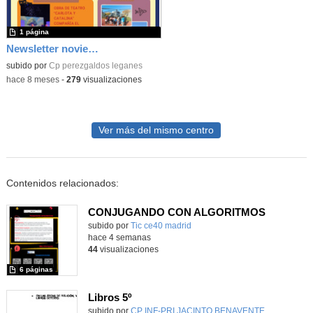
1 página
Newsletter noviembre 2025
subido por
Cp perezgaldos leganes
-
hace 8 meses
-
279
visualizaciones
Ver más del mismo centro
Contenidos relacionados:
CONJUGANDO CON ALGORITMOS
subido por
Tic ce40 madrid
-
hace 4 semanas
44
visualizaciones
6 páginas
Libros 5º
subido por
CP INF-PRI JACINTO BENAVENTE
-