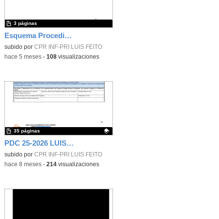
3 páginas
Esquema Procedimiento Ordinario
subido por
CPR INF-PRI LUIS FEITO
-
hace 5 meses
-
108
visualizaciones
35 páginas
PDC 25-2026 LUIS FEITO
Contenido educativo.
subido por
CPR INF-PRI LUIS FEITO
-
hace 8 meses
-
214
visualizaciones