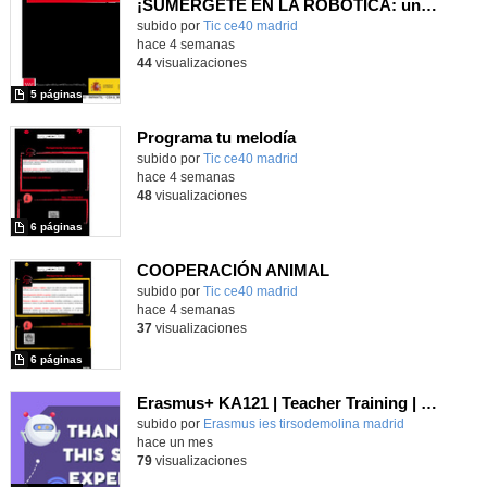
¡SUMÉRGETE EN LA ROBÓTICA: une los animales marinos!
subido por
Tic ce40 madrid
-
hace 4 semanas
44
visualizaciones
5 páginas
Programa tu melodía
subido por
Tic ce40 madrid
-
hace 4 semanas
48
visualizaciones
6 páginas
COOPERACIÓN ANIMAL
subido por
Tic ce40 madrid
-
hace 4 semanas
37
visualizaciones
6 páginas
Erasmus+ KA121 | Teacher Training | Educational Robotics | Setúbal 2024
Contenido educativo.
subido por
Erasmus ies tirsodemolina madrid
-
hace un mes
79
visualizaciones