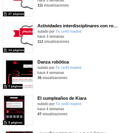
hace 3 semanas
111
visualizaciones
27 páginas
Actividades interdisciplinares con robótica y pensamiento computacional
Contenido educativo.
subido por
Tic ce40 madrid
-
hace 3 semanas
112
visualizaciones
14 páginas
Danza robótica
subido por
Tic ce40 madrid
-
hace 4 semanas
36
visualizaciones
7 páginas
El cumpleaños de Kiara
subido por
Tic ce40 madrid
-
hace 4 semanas
47
visualizaciones
5 páginas