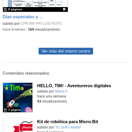
8 páginas
Días especiales y actividades complementarias 2025-26
Contenido educativo.
subido por
CPR INF-PRI LUIS FEITO
-
hace 9 meses
-
169
visualizaciones
Ver más del mismo centro
Contenidos relacionados:
HELLO, TIM! - Aventureros digitales
Contenido educativo.
subido por
Maria P.
-
hace una semana
43
visualizaciones
1 página
Kit de robótica para Micro:Bit
Contenido educativo.
subido por
Tic ce40 madrid
-