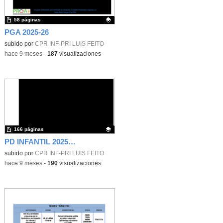
58 páginas
PGA 2025-26
Contenido educativo.
subido por
CPR INF-PRI LUIS FEITO
-
hace 9 meses
-
187
visualizaciones
166 páginas
PD INFANTIL 2025-26
Contenido educativo.
subido por
CPR INF-PRI LUIS FEITO
-
hace 9 meses
-
190
visualizaciones