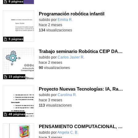
8 páginas
Programación robótica infantil
Contenido educativo.
subido por
Emilia R.
-
hace 2 meses
134
visualizaciones
5 páginas
Trabajo seminario Robótica CEIP DAOIZ Y VELARDE
Contenido educativo.
subido por
Carlos Javier R.
-
hace 2 meses
90
visualizaciones
15 páginas
Proyecto Nuevas Tecnologías: IA, Radio, Programación y Robótica. IES de La Cabrera
Contenido educativo.
subido por
Carolina R.
-
hace 3 meses
113
visualizaciones
48 páginas
PENSAMIENTO COMPUTACIONAL, PROGRAMACIÓN Y ROBÓTICA EN EL AULA EN EDUCACIÓN INFANTIL
Contenido educativo.
subido por
Angela C. B.
-
hace 3 meses