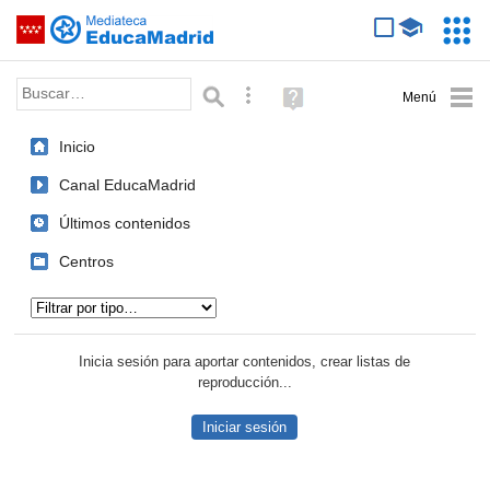
Mediateca de EducaMadrid
Saltar navegación
Servic
Educa
Palabra o frase:
Búsqueda avanzada
Ayuda
(en
ventana
Inicio
nueva)
Canal EducaMadrid
Últimos contenidos
Centros
Tipo de contenido:
Inicia sesión para aportar contenidos, crear listas de
reproducción...
Iniciar sesión