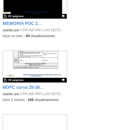
20 páginas
MEMORIA PDC 25-26 COLEGIO LUIS FEITO
Contenido educativo.
subido por
CPR INF-PRI LUIS FEITO
-
hace un mes
-
60
visualizaciones
18 páginas
NOFC curso 25-26. Colegio Luis Feito
Contenido educativo.
subido por
CPR INF-PRI LUIS FEITO
-
hace 5 meses
-
106
visualizaciones