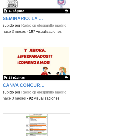
11 páginas
SEMINARIO: LA RADIO COMO HERRAMIENTA DE INNOVACIÓN Y APRENDIZAJE
Contenido educativo.
subido por
Radio cp elespinillo madrid
-
hace 3 meses
-
107
visualizaciones
13 páginas
CANVA CONCURSO LIVING MADRID
Contenido educativo.
subido por
Radio cp elespinillo madrid
-
hace 3 meses
-
92
visualizaciones