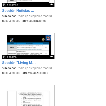
3 páginas
Sección Noticias Equipo de apoyo
Contenido educativo.
subido por
Radio cp elespinillo madrid
-
hace 3 meses
-
88
visualizaciones
1 página
Sección "Living Madrid"
Contenido educativo.
subido por
Radio cp elespinillo madrid
-
hace 3 meses
-
101
visualizaciones