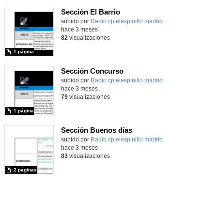
Sección El Barrio
Contenido educativo.
subido por
Radio cp elespinillo madrid
-
hace 3 meses
82
visualizaciones
1 página
Sección Concurso
Contenido educativo.
subido por
Radio cp elespinillo madrid
-
hace 3 meses
79
visualizaciones
1 página
Sección Buenos días
Contenido educativo.
subido por
Radio cp elespinillo madrid
-
hace 3 meses
83
visualizaciones
2 páginas