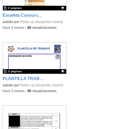
2 páginas
Escaleta Concurso Living Madrid
Contenido educativo.
subido por
Radio cp elespinillo madrid
-
hace 3 meses
-
86
visualizaciones
2 páginas
PLANTILLA TRABAJO ALUMNADO
Contenido educativo.
subido por
Radio cp elespinillo madrid
-
hace 3 meses
-
96
visualizaciones