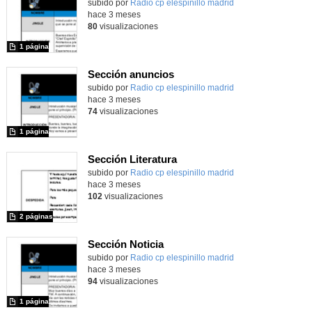
Contenido educativo.
subido por
Radio cp elespinillo madrid
-
hace 3 meses
80
visualizaciones
1 página
Sección anuncios
Contenido educativo.
subido por
Radio cp elespinillo madrid
-
hace 3 meses
74
visualizaciones
1 página
Sección Literatura
Contenido educativo.
subido por
Radio cp elespinillo madrid
-
hace 3 meses
102
visualizaciones
2 páginas
Sección Noticia
Contenido educativo.
subido por
Radio cp elespinillo madrid
-
hace 3 meses
94
visualizaciones
1 página