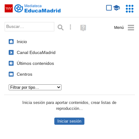
Mediateca de EducaMadrid
Saltar navegación
Servic
Educa
Palabra o frase:
Búsqueda avanzada
Ayuda
(en
ventana
Inicio
nueva)
Canal EducaMadrid
Últimos contenidos
Centros
Tipo de contenido:
Inicia sesión para aportar contenidos, crear listas de
reproducción...
Iniciar sesión