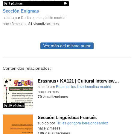
3 páginas
Sección Enigmas
Contenido educativo.
subido por
Radio cp elespinillo madrid
-
hace 3 meses
-
81
visualizaciones
Ver más del mismo autor
Contenidos relacionados:
Erasmus+ KA121 | Cultural Interviews | Budapest 2025
Contenido educativo.
subido por
Erasmus ies tirsodemolina madrid
-
hace un mes
70
visualizaciones
10 páginas
Sección Lingüística Francés
Contenido educativo.
subido por
Tic ies gongora torrejondeardoz
-
hace 2 meses
186
visualizaciones