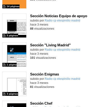
14 páginas
Sección Noticias Equipo de apoyo
Contenido educativo.
subido por
Radio cp elespinillo madrid
-
hace 3 meses
88
visualizaciones
3 páginas
Sección "Living Madrid"
Contenido educativo.
subido por
Radio cp elespinillo madrid
-
hace 3 meses
101
visualizaciones
1 página
Sección Enigmas
Contenido educativo.
subido por
Radio cp elespinillo madrid
-
hace 3 meses
81
visualizaciones
3 páginas
Sección Chef