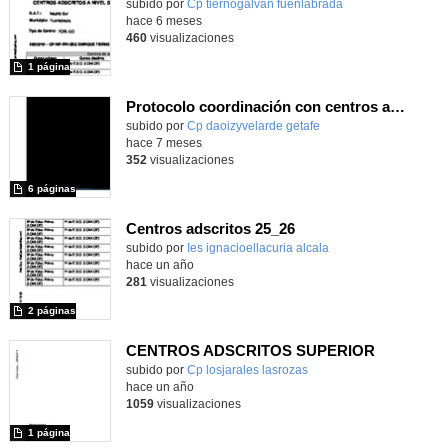
subido por
Cp tiernogalvan fuenlabrada
-
hace 6 meses
460
visualizaciones
1 página
Protocolo coordinación con centros adscritos
Contenido educativo.
subido por
Cp daoizyvelarde getafe
-
hace 7 meses
352
visualizaciones
6 páginas
Centros adscritos 25_26
subido por
Ies ignacioellacuria alcala
-
hace un año
281
visualizaciones
2 páginas
CENTROS ADSCRITOS SUPERIOR
subido por
Cp losjarales lasrozas
-
hace un año
1059
visualizaciones
1 página