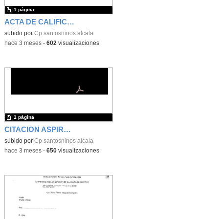
1 página
ACTA DE CALIFICACIONES PROVISONALES DEL PROYECTO DE DIRECCION
subido por
Cp santosninos alcala
-
hace 3 meses
-
602
visualizaciones
1 página
CITACION ASPIRANTES
subido por
Cp santosninos alcala
-
hace 3 meses
-
650
visualizaciones