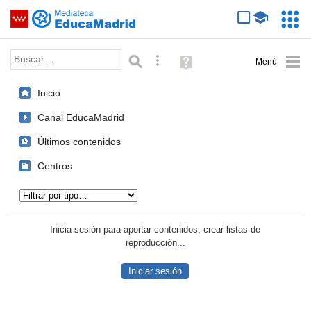
Mediateca de EducaMadrid
Saltar navegación
Servic
Educa
Palabra o frase:
Búsqueda avanzada
Ayuda
(en
ventana
Inicio
nueva)
Canal EducaMadrid
Últimos contenidos
Centros
Tipo de contenido:
Inicia sesión para aportar contenidos, crear listas de
reproducción...
Iniciar sesión