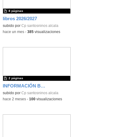
8 páginas
libros 2026/2027
subido por
Cp santosninos alcala
-
hace un mes
-
385
visualizaciones
2 páginas
INFORMACIÓN BASICA ADMISION
subido por
Cp santosninos alcala
-
hace 2 meses
-
100
visualizaciones