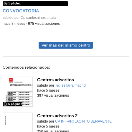
1 página
CONVOCATORIA DE LA COMISIÓN DE SELECCIÓN DE DIRECTOR
subido por
Cp santosninos alcala
-
hace 3 meses
-
675
visualizaciones
Ver más del mismo centro
Contenidos relacionados:
Centros adscritos
subido por
Tic ies larra madrid
-
hace 5 meses
397
visualizaciones
6 páginas
Centros adscritos 2
subido por
CP INF-PRI JACINTO BENAVENTE
-
hace 5 meses
250
visualizaciones