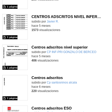
1 página
CENTROS ADSCRITOS NIVEL INFERIOR IES SANTA TERESA DE JESÚS
subido por
Javier R.
-
hace 5 meses
1573
visualizaciones
1 página
Centros adscritos nivel superior
subido por
CP INF-PRI GONZALO DE BERCEO
-
hace 5 meses
406
visualizaciones
1 página
Centros adscritos
subido por
Cp santosninos alcala
-
hace 6 meses
220
visualizaciones
1 página
Centros adscritos ESO