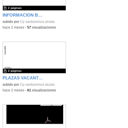
2 páginas
INFORMACION BASICA PROCESO ADMISION
subido por
Cp santosninos alcala
-
hace 2 meses
-
57
visualizaciones
2 páginas
PLAZAS VACANTES OFERTADAS
subido por
Cp santosninos alcala
-
hace 2 meses
-
81
visualizaciones