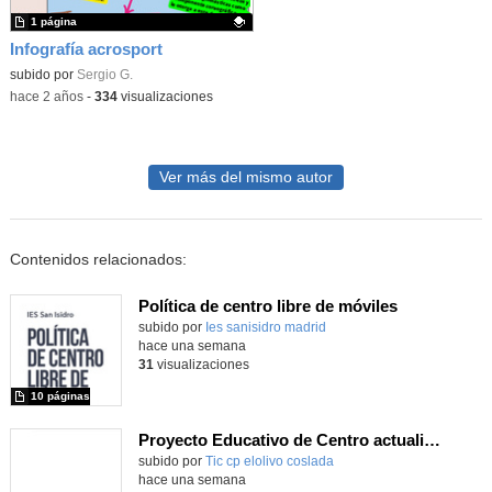
1 página
Infografía acrosport
Contenido educativo.
subido por
Sergio G.
-
hace 2 años
-
334
visualizaciones
Ver más del mismo autor
Contenidos relacionados:
Política de centro libre de móviles
subido por
Ies sanisidro madrid
-
hace una semana
31
visualizaciones
10 páginas
Proyecto Educativo de Centro actualizado 2026
subido por
Tic cp elolivo coslada
-
hace una semana