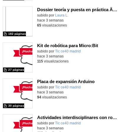
Dossier teoría y puesta en práctica Äprendizaje Basado en Juegos en Educación Infantil y Primaria
Contenido educativo.
subido por
Laura L.
-
hace 3 semanas
65
visualizaciones
182 páginas
Kit de robótica para Micro:Bit
Contenido educativo.
subido por
Tic ce40 madrid
-
hace 3 semanas
115
visualizaciones
27 páginas
Placa de expansión Arduino
Contenido educativo.
subido por
Tic ce40 madrid
-
hace 3 semanas
94
visualizaciones
30 páginas
Actividades interdisciplinares con robótica y pensamiento computacional
Contenido educativo.
subido por
Tic ce40 madrid
-
hace 3 semanas