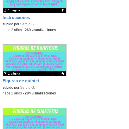
1 página
Instrucciones
Contenido educativo.
subido por
Sergio G.
-
hace 2 años
-
269
visualizaciones
1 página
Figuras de quintetos
Contenido educativo.
subido por
Sergio G.
-
hace 2 años
-
284
visualizaciones