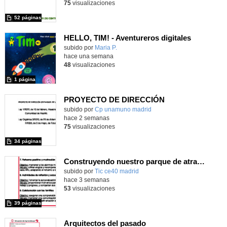
75
visualizaciones
52 páginas
HELLO, TIM! - Aventureros digitales
Contenido educativo.
subido por
Maria P.
-
hace una semana
48
visualizaciones
1 página
PROYECTO DE DIRECCIÓN
Contenido educativo.
subido por
Cp unamuno madrid
-
hace 2 semanas
75
visualizaciones
34 páginas
Construyendo nuestro parque de atracciones
subido por
Tic ce40 madrid
-
hace 3 semanas
53
visualizaciones
39 páginas
Arquitectos del pasado