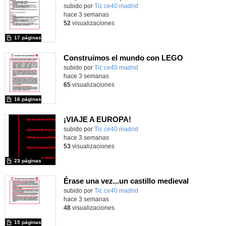
subido por
Tic ce40 madrid
-
hace 3 semanas
52
visualizaciones
17 páginas
Construimos el mundo con LEGO
subido por
Tic ce40 madrid
-
hace 3 semanas
65
visualizaciones
16 páginas
¡VIAJE A EUROPA!
subido por
Tic ce40 madrid
-
hace 3 semanas
53
visualizaciones
23 páginas
Érase una vez...un castillo medieval
subido por
Tic ce40 madrid
-
hace 3 semanas
48
visualizaciones
15 páginas