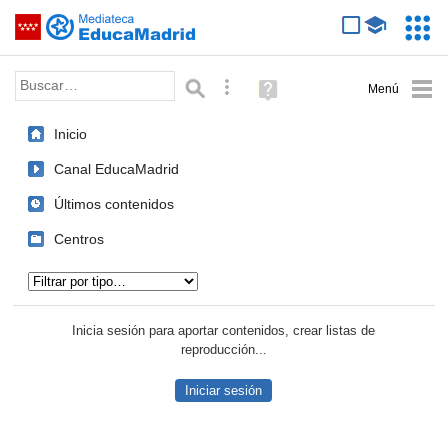
Mediateca de EducaMadrid
Saltar navegación
Servic
Educa
Palabra o frase:
Búsqueda avanzada
Ayuda
(en
ventana
Inicio
nueva)
Canal EducaMadrid
Últimos contenidos
Centros
Tipo de contenido:
Inicia sesión para aportar contenidos, crear listas de
reproducción...
Iniciar sesión