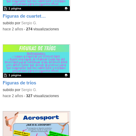
1 página
Figuras de cuartetos
Contenido educativo.
subido por
Sergio G.
-
hace 2 años
-
274
visualizaciones
1 página
Figuras de tríos
Contenido educativo.
subido por
Sergio G.
-
hace 2 años
-
327
visualizaciones