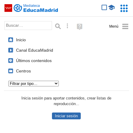
Mediateca de EducaMadrid
Saltar navegación
Servic
Educa
Palabra o frase:
Búsqueda avanzada
Ayuda
(en
ventana
Inicio
nueva)
Canal EducaMadrid
Últimos contenidos
Centros
Tipo de contenido:
Inicia sesión para aportar contenidos, crear listas de
reproducción...
Iniciar sesión