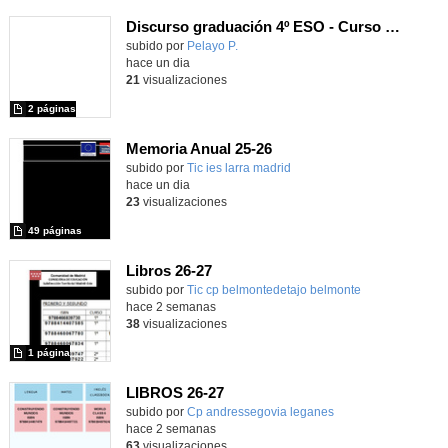
Discurso graduación 4º ESO - Curso 25/26
subido por
Pelayo P.
-
hace un dia
21
visualizaciones
2 páginas
Memoria Anual 25-26
subido por
Tic ies larra madrid
-
hace un dia
23
visualizaciones
49 páginas
Libros 26-27
Contenido educativo.
subido por
Tic cp belmontedetajo belmonte
-
hace 2 semanas
38
visualizaciones
1 página
LIBROS 26-27
Contenido educativo.
subido por
Cp andressegovia leganes
-
hace 2 semanas
63
visualizaciones