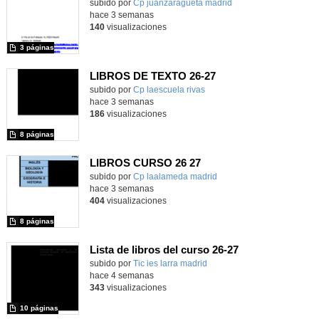
subido por
Cp juanzaragueta madrid
-
hace 3 semanas
140
visualizaciones
3 páginas
LIBROS DE TEXTO 26-27
subido por
Cp laescuela rivas
-
hace 3 semanas
186
visualizaciones
8 páginas
LIBROS CURSO 26 27
subido por
Cp laalameda madrid
-
hace 3 semanas
404
visualizaciones
8 páginas
Lista de libros del curso 26-27
subido por
Tic ies larra madrid
-
hace 4 semanas
343
visualizaciones
10 páginas