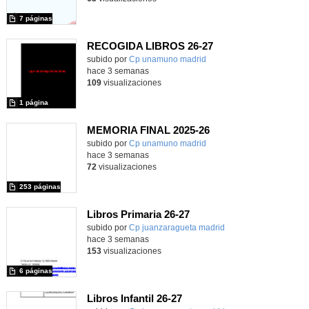
7 páginas
RECOGIDA LIBROS 26-27
Contenido educativo.
subido por
Cp unamuno madrid
-
hace 3 semanas
109
visualizaciones
1 página
MEMORIA FINAL 2025-26
Contenido educativo.
subido por
Cp unamuno madrid
-
hace 3 semanas
72
visualizaciones
253 páginas
Libros Primaria 26-27
subido por
Cp juanzaragueta madrid
-
hace 3 semanas
153
visualizaciones
6 páginas
Libros Infantil 26-27