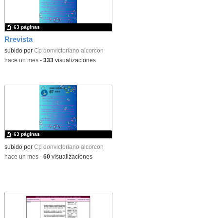
63 páginas
Rrevista
subido por
Cp donvictoriano alcorcon
-
hace un mes
-
333
visualizaciones
63 páginas
subido por
Cp donvictoriano alcorcon
-
hace un mes
-
60
visualizaciones