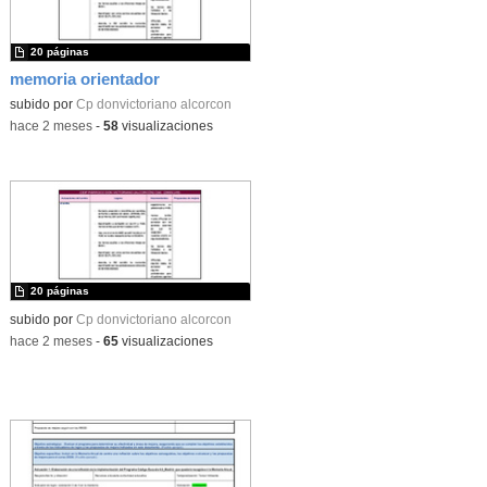
20 páginas
memoria orientador
subido por
Cp donvictoriano alcorcon
-
hace 2 meses
-
58
visualizaciones
20 páginas
subido por
Cp donvictoriano alcorcon
-
hace 2 meses
-
65
visualizaciones