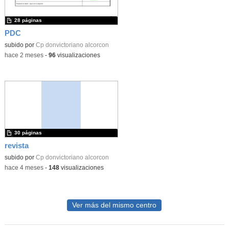
28 páginas
PDC
subido por
Cp donvictoriano alcorcon
-
hace 2 meses
-
96
visualizaciones
30 páginas
revista
subido por
Cp donvictoriano alcorcon
-
hace 4 meses
-
148
visualizaciones
Ver más del mismo centro