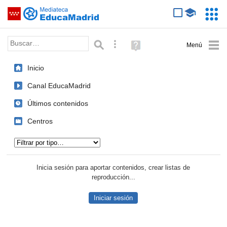
Mediateca de EducaMadrid
Saltar navegación
Servic
Educa
Palabra o frase:
Búsqueda avanzada
Ayuda
(en
ventana
Inicio
nueva)
Canal EducaMadrid
Últimos contenidos
Centros
Tipo de contenido:
Inicia sesión para aportar contenidos, crear listas de
reproducción...
Iniciar sesión