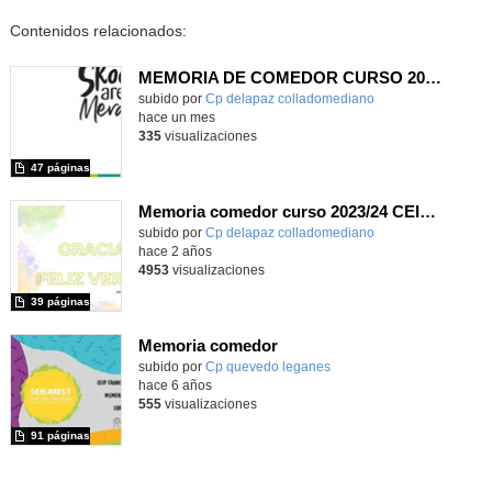
Contenidos relacionados:
MEMORIA DE COMEDOR CURSO 2025/26
Contenido educativo.
subido por
Cp delapaz colladomediano
-
hace un mes
335
visualizaciones
47 páginas
Memoria comedor curso 2023/24 CEIP VIRGEN DE LA PAZ
Contenido educativo.
subido por
Cp delapaz colladomediano
-
hace 2 años
4953
visualizaciones
39 páginas
Memoria comedor
subido por
Cp quevedo leganes
-
hace 6 años
555
visualizaciones
91 páginas