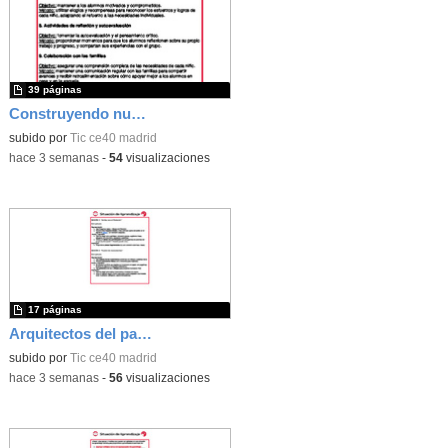
39 páginas
Construyendo nuestro parque de atracciones
subido por
Tic ce40 madrid
-
hace 3 semanas
-
54
visualizaciones
17 páginas
Arquitectos del pasado
subido por
Tic ce40 madrid
-
hace 3 semanas
-
56
visualizaciones