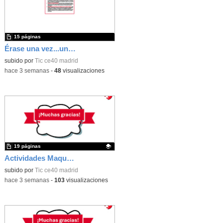
15 páginas
Érase una vez...un castillo medieval
subido por
Tic ce40 madrid
-
hace 3 semanas
-
48
visualizaciones
19 páginas
Actividades Maqueen
Contenido educativo.
subido por
Tic ce40 madrid
-
hace 3 semanas
-
103
visualizaciones