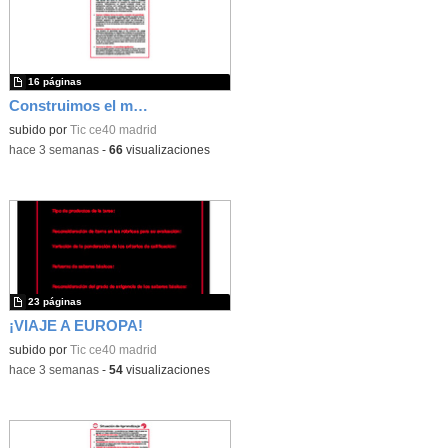
16 páginas
Construimos el mundo con LEGO
subido por
Tic ce40 madrid
-
hace 3 semanas
-
66
visualizaciones
23 páginas
¡VIAJE A EUROPA!
subido por
Tic ce40 madrid
-
hace 3 semanas
-
54
visualizaciones