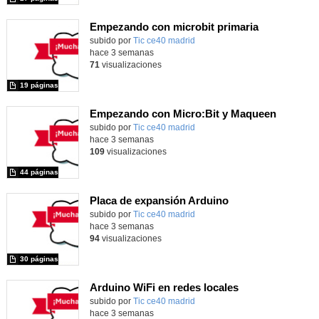
Empezando con microbit primaria
Contenido educativo.
subido por
Tic ce40 madrid
-
hace 3 semanas
71
visualizaciones
19 páginas
Empezando con Micro:Bit y Maqueen
Contenido educativo.
subido por
Tic ce40 madrid
-
hace 3 semanas
109
visualizaciones
44 páginas
Placa de expansión Arduino
Contenido educativo.
subido por
Tic ce40 madrid
-
hace 3 semanas
94
visualizaciones
30 páginas
Arduino WiFi en redes locales
Contenido educativo.
subido por
Tic ce40 madrid
-
hace 3 semanas