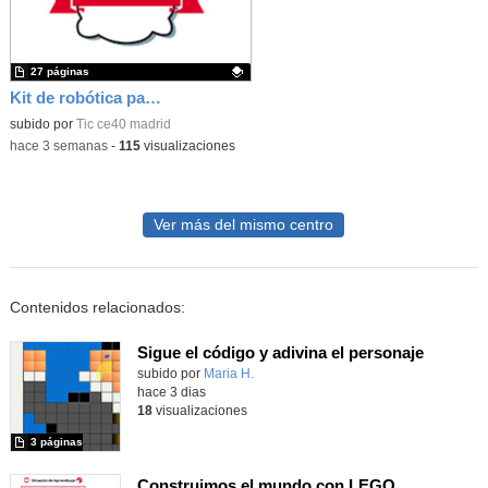
27 páginas
Kit de robótica para Micro:Bit
Contenido educativo.
subido por
Tic ce40 madrid
-
hace 3 semanas
-
115
visualizaciones
Ver más del mismo centro
Contenidos relacionados:
Sigue el código y adivina el personaje
Contenido educativo.
subido por
Maria H.
-
hace 3 dias
18
visualizaciones
3 páginas
Construimos el mundo con LEGO