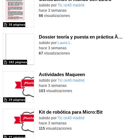
subido por
Tic ce40 madrid
-
hace 3 semanas
66
visualizaciones
16 páginas
Dossier teoría y puesta en práctica Äprendizaje Basado en Juegos en Educación Infantil y Primaria
Contenido educativo.
subido por
Laura L.
-
hace 3 semanas
67
visualizaciones
182 páginas
Actividades Maqueen
Contenido educativo.
subido por
Tic ce40 madrid
-
hace 3 semanas
103
visualizaciones
19 páginas
Kit de robótica para Micro:Bit
Contenido educativo.
subido por
Tic ce40 madrid
-
hace 3 semanas
115
visualizaciones
27 páginas