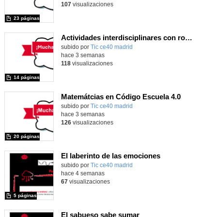
107
visualizaciones
23 páginas
Actividades interdisciplinares con robótica y pensamiento computacional
Contenido educativo.
subido por
Tic ce40 madrid
-
hace 3 semanas
118
visualizaciones
14 páginas
Matemátcias en Código Escuela 4.0
Contenido educativo.
subido por
Tic ce40 madrid
-
hace 3 semanas
126
visualizaciones
20 páginas
El laberinto de las emociones
subido por
Tic ce40 madrid
-
hace 4 semanas
67
visualizaciones
5 páginas
El sabueso sabe sumar