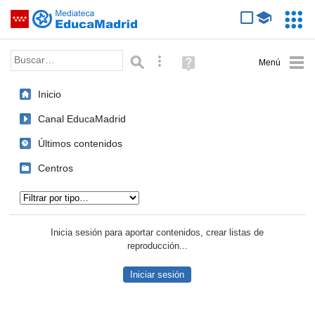
Mediateca de EducaMadrid
Saltar navegación
Servic
Educa
Palabra o frase:
Búsqueda avanzada
Ayuda
(en
ventana
Inicio
nueva)
Canal EducaMadrid
Últimos contenidos
Centros
Tipo de contenido:
Inicia sesión para aportar contenidos, crear listas de
reproducción...
Iniciar sesión