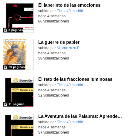
El laberinto de las emociones
subido por
Tic ce40 madrid
-
hace 4 semanas
66
visualizaciones
5 páginas
La guerre de papier
Contenido educativo.
subido por
M.aránzazu P.
-
hace 4 semanas
58
visualizaciones
29 páginas
El reto de las fracciones luminosas
subido por
Tic ce40 madrid
-
hace 4 semanas
52
visualizaciones
11 páginas
La Aventura de las Palabras: Aprende con Scratch
subido por
Tic ce40 madrid
-
hace 4 semanas
57
visualizaciones