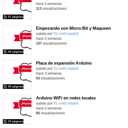
hace 3 semanas
113
visualizaciones
27 páginas
Empezando con Micro:Bit y Maqueen
Contenido educativo.
subido por
Tic ce40 madrid
-
hace 3 semanas
107
visualizaciones
44 páginas
Placa de expansión Arduino
Contenido educativo.
subido por
Tic ce40 madrid
-
hace 3 semanas
93
visualizaciones
30 páginas
Arduino WiFi en redes locales
Contenido educativo.
subido por
Tic ce40 madrid
-
hace 3 semanas
95
visualizaciones
23 páginas