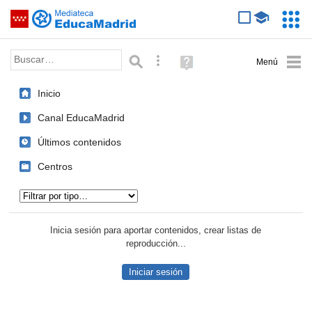
Mediateca de EducaMadrid
Saltar navegación
Servic
Educa
Palabra o frase:
Búsqueda avanzada
Ayuda
(en
ventana
Inicio
nueva)
Canal EducaMadrid
Últimos contenidos
Centros
Tipo de contenido:
Inicia sesión para aportar contenidos, crear listas de
reproducción...
Iniciar sesión