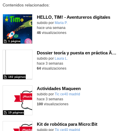
Contenidos relacionados:
HELLO, TIM! - Aventureros digitales
Contenido educativo.
subido por
Maria P.
-
hace una semana
46
visualizaciones
1 página
Dossier teoría y puesta en práctica Äprendizaje Basado en Juegos en Educación Infantil y Primaria
Contenido educativo.
subido por
Laura L.
-
hace 3 semanas
64
visualizaciones
182 páginas
Actividades Maqueen
Contenido educativo.
subido por
Tic ce40 madrid
-
hace 3 semanas
100
visualizaciones
19 páginas
Kit de robótica para Micro:Bit
Contenido educativo.
subido por
Tic ce40 madrid
-