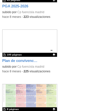
43 páginas
PGA 2025-2026
Contenido educativo.
subido por
Cp fuencisla madrid
-
hace 8 meses
-
223
visualizaciones
100 páginas
Plan de convivencia CEIP Ntra Sra de la Fuencisla
Contenido educativo.
subido por
Cp fuencisla madrid
-
hace 8 meses
-
225
visualizaciones
8 páginas