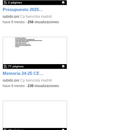
2 páginas
Presupuesto 2025. Gastos
Contenido educativo.
subido por
Cp fuencisla madrid
-
hace 8 meses
-
256
visualizaciones
77 páginas
Memoria 24-25 CEIP Ntra Sra Fuencisla
Contenido educativo.
subido por
Cp fuencisla madrid
-
hace 8 meses
-
230
visualizaciones