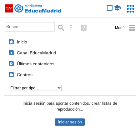
Mediateca de EducaMadrid
Saltar navegación
Servic
Educa
Palabra o frase:
Búsqueda avanzada
Ayuda
(en
ventana
Inicio
nueva)
Canal EducaMadrid
Últimos contenidos
Centros
Tipo de contenido:
Inicia sesión para aportar contenidos, crear listas de
reproducción...
Iniciar sesión