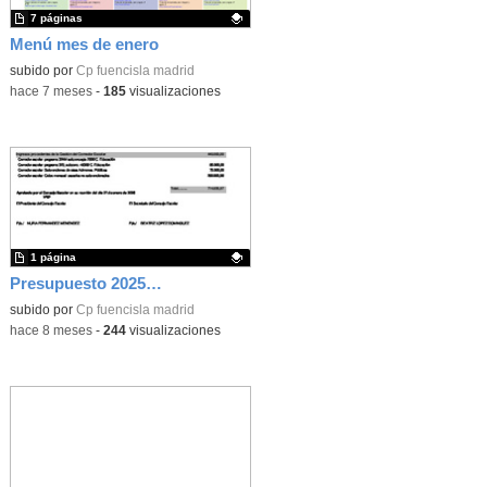
7 páginas
Menú mes de enero
Contenido educativo.
subido por
Cp fuencisla madrid
-
hace 7 meses
-
185
visualizaciones
1 página
Presupuesto 2025. Ingresos
Contenido educativo.
subido por
Cp fuencisla madrid
-
hace 8 meses
-
244
visualizaciones