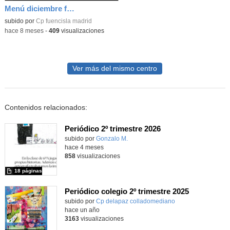
Menú diciembre fuencisla
Contenido educativo.
subido por
Cp fuencisla madrid
-
hace 8 meses
-
409
visualizaciones
Ver más del mismo centro
Contenidos relacionados:
Periódico 2º trimestre 2026
Contenido educativo.
subido por
Gonzalo M.
-
hace 4 meses
858
visualizaciones
18 páginas
Periódico colegio 2º trimestre 2025
Contenido educativo.
subido por
Cp delapaz colladomediano
-
hace un año
3163
visualizaciones