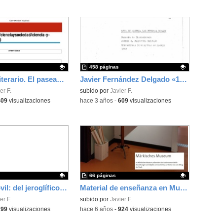
458 páginas
Un Madrid literario. El paseante simbólico recorre Madrid
Javier Fernández Delgado «1789 en Madrid: Las Fiestas Reales»
ativo.
er F.
Contenido educativo.
subido por
Javier F.
409
visualizaciones
-
hace 3 años
-
609
visualizaciones
66 páginas
El lector móvil: del jeroglífico al emoticono (2020)
Material de enseñanza en Museo de la ciudad de Berlín (2020 HFC, 232 MB)
ativo.
er F.
Contenido educativo.
subido por
Javier F.
799
visualizaciones
-
hace 6 años
-
924
visualizaciones