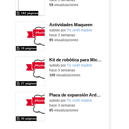
59
visualizaciones
182 páginas
Actividades Maqueen
Contenido educativo.
subido por
Tic ce40 madrid
-
hace 3 semanas
95
visualizaciones
19 páginas
Kit de robótica para Micro:Bit
Contenido educativo.
subido por
Tic ce40 madrid
-
hace 3 semanas
109
visualizaciones
27 páginas
Placa de expansión Arduino
Contenido educativo.
subido por
Tic ce40 madrid
-
hace 3 semanas
85
visualizaciones
30 páginas