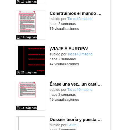
17 páginas
Construimos el mundo con LEGO
subido por
Tic ce40 madrid
-
hace 2 semanas
59
visualizaciones
16 páginas
¡VIAJE A EUROPA!
subido por
Tic ce40 madrid
-
hace 2 semanas
47
visualizaciones
23 páginas
Érase una vez...un castillo medieval
subido por
Tic ce40 madrid
-
hace 2 semanas
45
visualizaciones
15 páginas
Dossier teoría y puesta en práctica Äprendizaje Basado en Juegos en Educación Infantil y Primaria
Contenido educativo.
subido por
Laura L.
-
hace 3 semanas