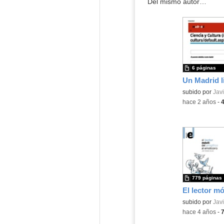
Del mismo autor…
6 páginas
Contenido educ
subido por
Javi
-
hace 2 años
-
779 páginas
Contenido educ
subido por
Javi
-
hace 4 años
-