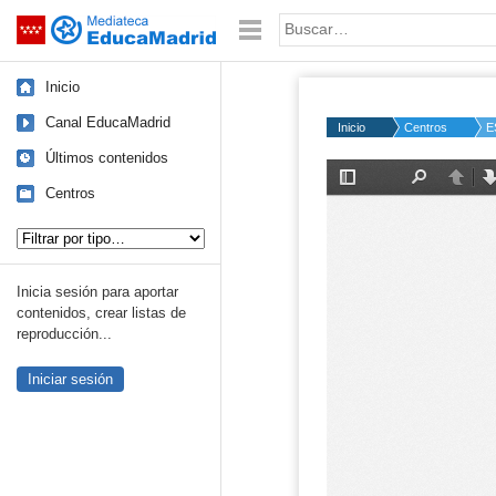
Mediateca de EducaMadrid
Saltar navegación
Palabra o frase:
Inicio
Canal EducaMadrid
Inicio
Centros
E
Últimos contenidos
Centros
Tipo de contenido:
Inicia sesión para aportar
contenidos, crear listas de
reproducción...
Iniciar sesión