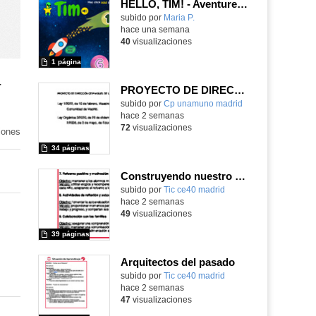
HELLO, TIM! - Aventureros digitales
Contenido educativo.
subido por
Maria P.
-
hace una semana
40
visualizaciones
1 página
-
PROYECTO DE DIRECCIÓN
Contenido educativo.
subido por
Cp unamuno madrid
-
hace 2 semanas
72
visualizaciones
iones
34 páginas
Construyendo nuestro parque de atracciones
subido por
Tic ce40 madrid
-
hace 2 semanas
49
visualizaciones
39 páginas
Arquitectos del pasado
subido por
Tic ce40 madrid
-
hace 2 semanas
47
visualizaciones