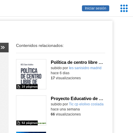
Servic
Iniciar sesión
Educa
Contenidos relacionados:
Política de centro libre de móviles
subido por
Ies sanisidro madrid
-
hace 6 dias
17
visualizaciones
10 páginas
Proyecto Educativo de Centro actualizado 2026
subido por
Tic cp elolivo coslada
-
hace una semana
66
visualizaciones
52 páginas