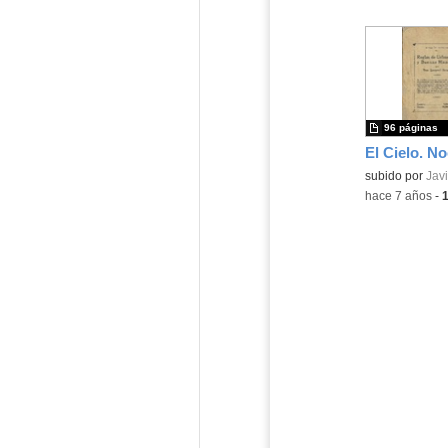
96 páginas
subido por
Javi
-
hace 7 años
-