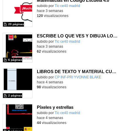
Matemátcias en Código Escuela 4.0
Contenido educativo.
subido por
Tic ce40 madrid
-
hace 3 semanas
120
visualizaciones
20 páginas
ESCRIBE LO QUE VES Y DIBUJA LO QUE LEES
subido por
Tic ce40 madrid
-
hace 3 semanas
62
visualizaciones
6 páginas
LIBROS DE TEXTO Y MATERIAL CURRICULAR
subido por
CP INF-PRI YVONNE BLAKE
-
hace 4 semanas
98
visualizaciones
2 páginas
Píxeles y estrellas
subido por
Tic ce40 madrid
-
hace 4 semanas
44
visualizaciones