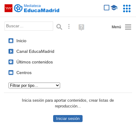
Mediateca de EducaMadrid
Saltar navegación
Servic
Educa
Palabra o frase:
Búsqueda avanzada
Ayuda
(en
ventana
Inicio
nueva)
Canal EducaMadrid
Últimos contenidos
Centros
Tipo de contenido:
Inicia sesión para aportar contenidos, crear listas de
reproducción...
Iniciar sesión