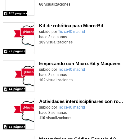
60
visualizaciones
182 páginas
Kit de robótica para Micro:Bit
Contenido educativo.
subido por
Tic ce40 madrid
-
hace 3 semanas
109
visualizaciones
27 páginas
Empezando con Micro:Bit y Maqueen
Contenido educativo.
subido por
Tic ce40 madrid
-
hace 3 semanas
102
visualizaciones
44 páginas
Actividades interdisciplinares con robótica y pensamiento computacional
Contenido educativo.
subido por
Tic ce40 madrid
-
hace 3 semanas
110
visualizaciones
14 páginas