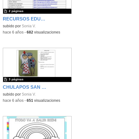
2 páginas
RECURSOS EDUCATIVOS WEB
subido por
Sonia V.
-
hace 6 años
-
682
visualizaciones
3 páginas
CHULAPOS SAN ISIDRO
subido por
Sonia V.
-
hace 6 años
-
651
visualizaciones