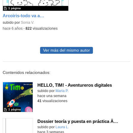
1 página
Arcoiris-todo va a salir bien
subido por
Sonia V.
-
hace 6 años
-
822
visualizaciones
Ver más del mismo autor
Contenidos relacionados:
HELLO, TIM! - Aventureros digitales
Contenido educativo.
subido por
Maria P.
-
hace una semana
41
visualizaciones
1 página
Dossier teoría y puesta en práctica Äprendizaje Basado en Juegos en Educación Infantil y Primaria
Contenido educativo.
subido por
Laura L.
-
hace 3 semanas