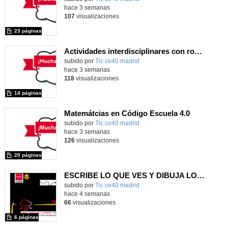
hace 3 semanas
107
visualizaciones
23 páginas
Actividades interdisciplinares con robótica y pensamiento computacional
Contenido educativo.
subido por
Tic ce40 madrid
-
hace 3 semanas
118
visualizaciones
14 páginas
Matemátcias en Código Escuela 4.0
Contenido educativo.
subido por
Tic ce40 madrid
-
hace 3 semanas
126
visualizaciones
20 páginas
ESCRIBE LO QUE VES Y DIBUJA LO QUE LEES
subido por
Tic ce40 madrid
-
hace 4 semanas
66
visualizaciones
6 páginas