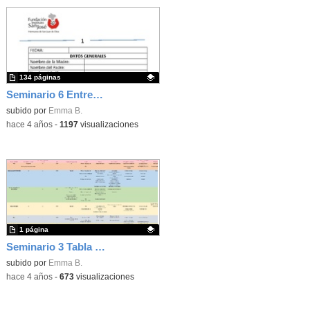
134 páginas
Seminario 6 Entrevista Basada en Rutinas (EBR)
Contenido educativo.
subido por
Emma B.
-
hace 4 años
-
1197
visualizaciones
1 página
Seminario 3 Tabla comparativa de CAA
Contenido educativo.
subido por
Emma B.
-
hace 4 años
-
673
visualizaciones