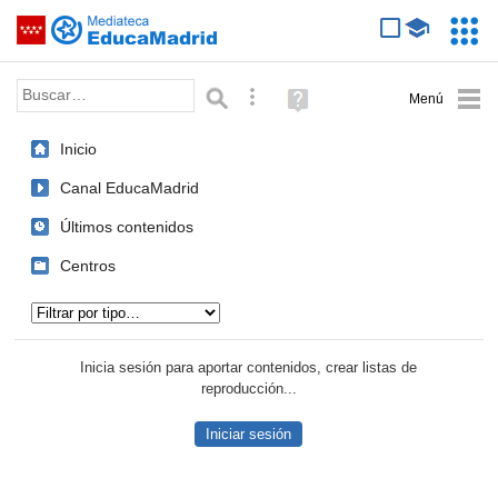
Mediateca de EducaMadrid
Saltar navegación
Servic
Educa
Palabra o frase:
Búsqueda avanzada
Ayuda
(en
ventana
Inicio
nueva)
Canal EducaMadrid
Últimos contenidos
Centros
Tipo de contenido:
Inicia sesión para aportar contenidos, crear listas de
reproducción...
Iniciar sesión