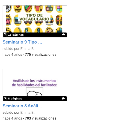
15 páginas
Seminario 9 Tipo de vocabulario
Contenido educativo.
subido por
Emma B.
-
hace 4 años
-
775
visualizaciones
6 páginas
Seminario 8 Análisis de los instrumentos de habilidades del facilitador
Contenido educativo.
subido por
Emma B.
-
hace 4 años
-
703
visualizaciones