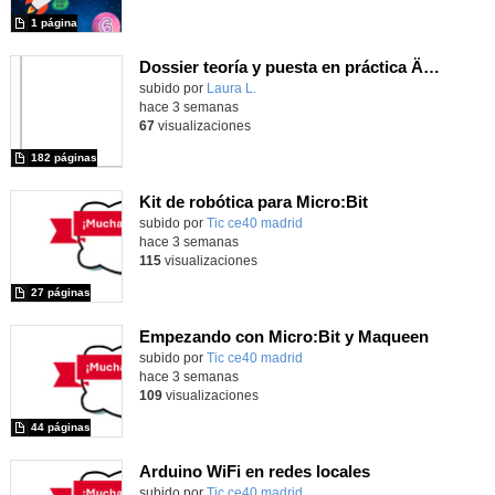
1 página
Dossier teoría y puesta en práctica Äprendizaje Basado en Juegos en Educación Infantil y Primaria
Contenido educativo.
subido por
Laura L.
-
hace 3 semanas
67
visualizaciones
182 páginas
Kit de robótica para Micro:Bit
Contenido educativo.
subido por
Tic ce40 madrid
-
hace 3 semanas
115
visualizaciones
27 páginas
Empezando con Micro:Bit y Maqueen
Contenido educativo.
subido por
Tic ce40 madrid
-
hace 3 semanas
109
visualizaciones
44 páginas
Arduino WiFi en redes locales
Contenido educativo.
subido por
Tic ce40 madrid
-