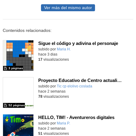
Ver más del mismo autor
Contenidos relacionados:
Sigue el código y adivina el personaje
Contenido educativo.
subido por
Maria H.
-
hace 3 dias
17
visualizaciones
3 páginas
Proyecto Educativo de Centro actualizado 2026
subido por
Tic cp elolivo coslada
-
hace 2 semanas
78
visualizaciones
52 páginas
HELLO, TIM! - Aventureros digitales
Contenido educativo.
subido por
Maria P.
-
hace 2 semanas
51
visualizaciones