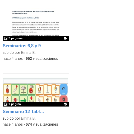
7 páginas
Seminarios 6,8 y 9. Análisis de los cuestionarios utilizados para valorar las rutinas, el entorno natural del niño con necesidad de CAA y las habilidades del facilitador-interlocutor - Contenido educativo - Contenido educativo
Contenido educativo.
subido por
Emma B.
-
hace 4 años
-
952
visualizaciones
1 página
Seminario 12 Tablero de comunicación VERBO
Contenido educativo.
subido por
Emma B.
-
hace 4 años
-
674
visualizaciones