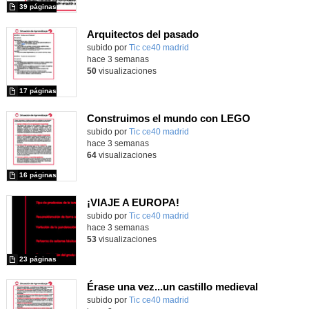
39 páginas
Arquitectos del pasado
subido por
Tic ce40 madrid
-
hace 3 semanas
50
visualizaciones
17 páginas
Construimos el mundo con LEGO
subido por
Tic ce40 madrid
-
hace 3 semanas
64
visualizaciones
16 páginas
¡VIAJE A EUROPA!
subido por
Tic ce40 madrid
-
hace 3 semanas
53
visualizaciones
23 páginas
Érase una vez...un castillo medieval
subido por
Tic ce40 madrid
-