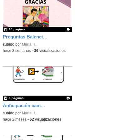
14 páginas
Preguntas Balenciaga
Contenido educativo.
subido por
Maria H.
-
hace 3 semanas
-
36
visualizaciones
5 páginas
Anticipación campo de fútbol
Contenido educativo.
subido por
Maria H.
-
hace 2 meses
-
62
visualizaciones