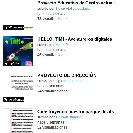
Proyecto Educativo de Centro actualizado 2026
subido por
Tic cp elolivo coslada
-
hace una semana
72
visualizaciones
52 páginas
HELLO, TIM! - Aventureros digitales
Contenido educativo.
subido por
Maria P.
-
hace una semana
46
visualizaciones
1 página
PROYECTO DE DIRECCIÓN
Contenido educativo.
subido por
Cp unamuno madrid
-
hace 2 semanas
74
visualizaciones
34 páginas
Construyendo nuestro parque de atracciones
subido por
Tic ce40 madrid
-
hace 3 semanas
52
visualizaciones