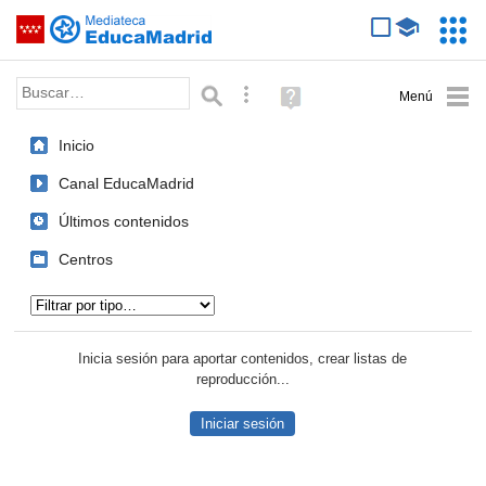
Mediateca de EducaMadrid
Saltar navegación
Servic
Educa
Palabra o frase:
Búsqueda avanzada
Ayuda
(en
ventana
Inicio
nueva)
Canal EducaMadrid
Últimos contenidos
Centros
Tipo de contenido:
Inicia sesión para aportar contenidos, crear listas de
reproducción...
Iniciar sesión