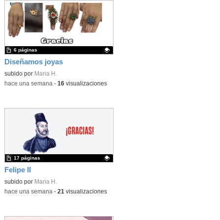
6 páginas
Diseñamos joyas
Contenido educativo.
subido por
Maria H.
-
hace una semana
-
16
visualizaciones
17 páginas
Felipe II
Contenido educativo.
subido por
Maria H.
-
hace una semana
-
21
visualizaciones