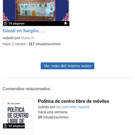
14 páginas
Gaudí en Sargón. Parte II
Contenido educativo.
subido por
Maria H.
-
hace 2 meses
-
117
visualizaciones
Ver más del mismo autor
Contenidos relacionados:
Política de centro libre de móviles
subido por
Ies sanisidro madrid
-
hace una semana
25
visualizaciones
10 páginas