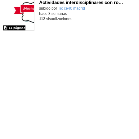
Actividades interdisciplinares con robótica y pensamiento computacional
Contenido educativo.
subido por
Tic ce40 madrid
-
hace 3 semanas
112
visualizaciones
14 páginas