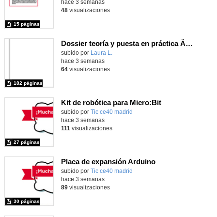
hace 3 semanas
48
visualizaciones
15 páginas
Dossier teoría y puesta en práctica Äprendizaje Basado en Juegos en Educación Infantil y Primaria
Contenido educativo.
subido por
Laura L.
-
hace 3 semanas
64
visualizaciones
182 páginas
Kit de robótica para Micro:Bit
Contenido educativo.
subido por
Tic ce40 madrid
-
hace 3 semanas
111
visualizaciones
27 páginas
Placa de expansión Arduino
Contenido educativo.
subido por
Tic ce40 madrid
-
hace 3 semanas
89
visualizaciones
30 páginas