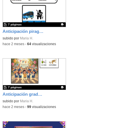
7 páginas
Anticipación piragüera
Contenido educativo.
subido por
Maria H.
-
hace 2 meses
-
64
visualizaciones
7 páginas
Anticipación graduación
Contenido educativo.
subido por
Maria H.
-
hace 2 meses
-
99
visualizaciones