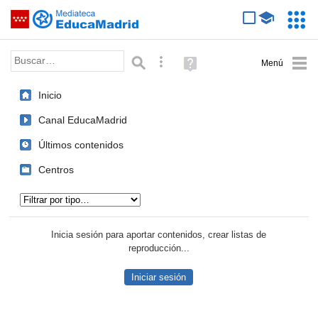
Mediateca de EducaMadrid
Saltar navegación
Servic
Educa
Palabra o frase:
Búsqueda avanzada
Ayuda
(en
ventana
Inicio
nueva)
Canal EducaMadrid
Últimos contenidos
Centros
Tipo de contenido:
Inicia sesión para aportar contenidos, crear listas de
reproducción...
Iniciar sesión