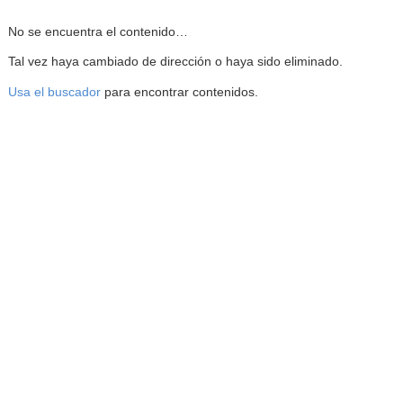
Reproductor de la Mediateca
No se encuentra el contenido…
Tal vez haya cambiado de dirección o haya sido eliminado.
Usa el buscador
para encontrar contenidos.