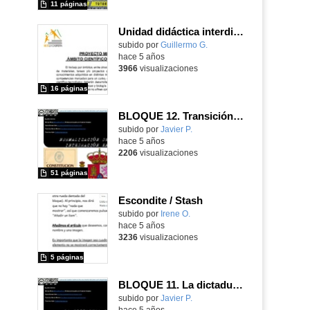
11 páginas
Unidad didáctica interdisciplinar para el Ámbito Científico-Tecnológico de 1º y 2º ESO
Contenido educativo.
subido por
Guillermo G.
-
hace 5 años
3966
visualizaciones
16 páginas
BLOQUE 12. Transición y democracia (1975-actualidad)
Contenido educativo.
subido por
Javier P.
-
hace 5 años
2206
visualizaciones
51 páginas
Escondite / Stash
subido por
Irene O.
-
hace 5 años
3236
visualizaciones
5 páginas
BLOQUE 11. La dictadura franquista (1939-1975)
Contenido educativo.
subido por
Javier P.
-
hace 5 años