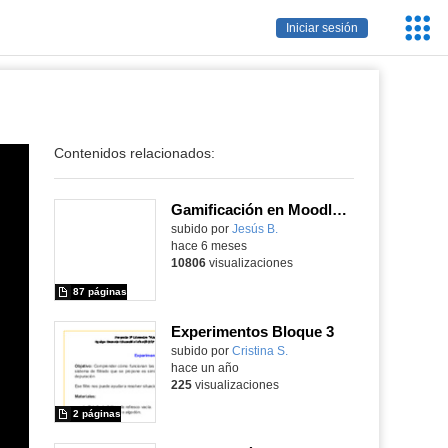
Servic
Iniciar sesión
Educa
Contenidos relacionados:
Gamificación en Moodle. Versión: 14-feb-2026
subido por
Jesús B.
-
hace 6 meses
10806
visualizaciones
87 páginas
Experimentos Bloque 3
Contenido educativo.
subido por
Cristina S.
-
hace un año
225
visualizaciones
2 páginas