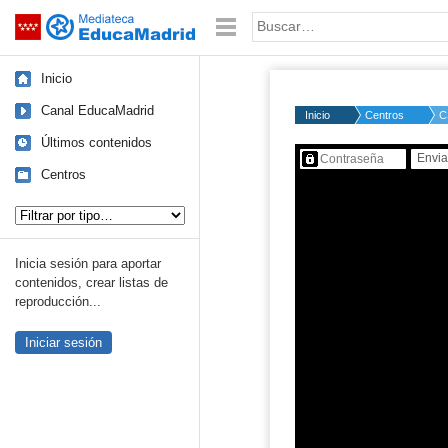
Mediateca de EducaMadrid
Saltar navegación
Palabra o frase:
Inicio
Canal EducaMadrid
Inicio
Centros
C
Últimos contenidos
Contenido protegido…
Centros
Tipo de contenido:
Inicia sesión para aportar
contenidos, crear listas de
reproducción...
Iniciar sesión