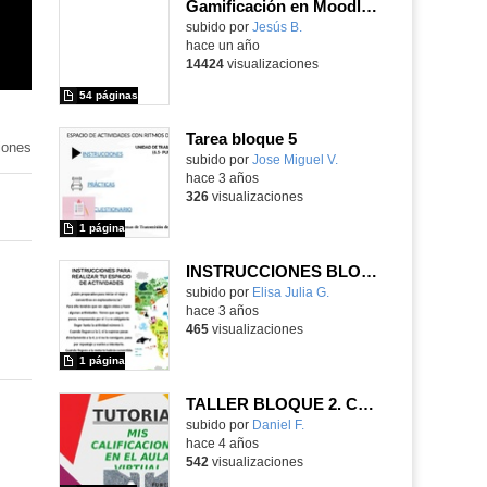
Gamificación en Moodle 4.4 (oct-24)
subido por
Jesús B.
-
hace un año
14424
visualizaciones
54 páginas
Tarea bloque 5
iones
Contenido educativo.
subido por
Jose Miguel V.
-
hace 3 años
326
visualizaciones
1 página
INSTRUCCIONES BLOQUE 5
Contenido educativo.
subido por
Elisa Julia G.
-
hace 3 años
465
visualizaciones
1 página
TALLER BLOQUE 2. CALIFICACIONES
Contenido educativo.
subido por
Daniel F.
-
hace 4 años
542
visualizaciones