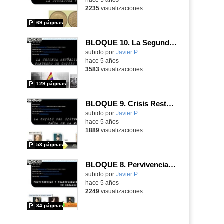
2235
visualizaciones
69 páginas
BLOQUE 10. La Segunda República y la Guerra Civil
Contenido educativo.
subido por
Javier P.
-
hace 5 años
3583
visualizaciones
129 páginas
BLOQUE 9. Crisis Restauración y caída de la Monarquía (1902-1931)
Contenido educativo.
subido por
Javier P.
-
hace 5 años
1889
visualizaciones
53 páginas
BLOQUE 8. Pervivencias y transormaciones ESPAÑA SIGLO XIX
Contenido educativo.
subido por
Javier P.
-
hace 5 años
2249
visualizaciones
34 páginas