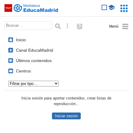
Mediateca de EducaMadrid
Saltar navegación
Servic
Educa
Palabra o frase:
Búsqueda avanzada
Ayuda
(en
ventana
Inicio
nueva)
Canal EducaMadrid
Últimos contenidos
Centros
Tipo de contenido:
Inicia sesión para aportar contenidos, crear listas de
reproducción...
Iniciar sesión