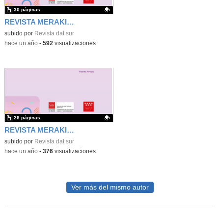
30 páginas
REVISTA MERAKI Nº 8
Contenido educativo.
subido por
Revista dat sur
-
hace un año
-
592
visualizaciones
26 páginas
REVISTA MERAKI Nº 7
Contenido educativo.
subido por
Revista dat sur
-
hace un año
-
376
visualizaciones
Ver más del mismo autor