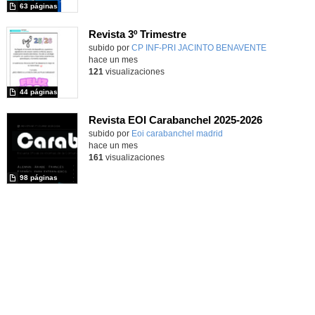
63 páginas
Revista 3º Trimestre
subido por
CP INF-PRI JACINTO BENAVENTE
-
hace un mes
121
visualizaciones
44 páginas
Revista EOI Carabanchel 2025-2026
Contenido educativo.
subido por
Eoi carabanchel madrid
-
hace un mes
161
visualizaciones
98 páginas