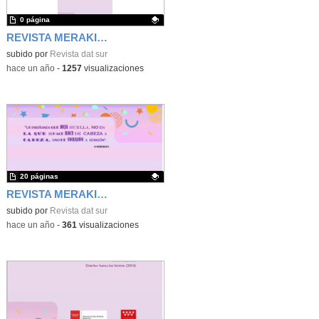
0 página
REVISTA MERAKI Nº 9
Contenido educativo.
subido por
Revista dat sur
-
hace un año
-
1257
visualizaciones
20 páginas
REVISTA MERAKI Nº 1
Contenido educativo.
subido por
Revista dat sur
-
hace un año
-
361
visualizaciones