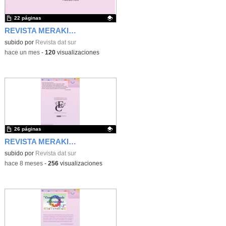
22 páginas
REVISTA MERAKI Nº 12
Contenido educativo.
subido por
Revista dat sur
-
hace un mes
-
120
visualizaciones
26 páginas
REVISTA MERAKI Nº 11
Contenido educativo.
subido por
Revista dat sur
-
hace 8 meses
-
256
visualizaciones