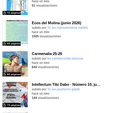
hace un mes
51
visualizaciones
72 páginas
Ecos del Molina (junio 2026)
subido por
Tic ies mariademolina madrid
-
hace un mes
1505
visualizaciones
60 páginas
Carmenalia 25-26
Contenido educativo.
subido por
Ies carmenconde lasrozas
-
hace un mes
644
visualizaciones
82 páginas
Intellectum Tibi Dabo - Número 10, junio 2026
Contenido educativo.
subido por
Tic ies josehierro getafe
-
hace un mes
144
visualizaciones
73 páginas