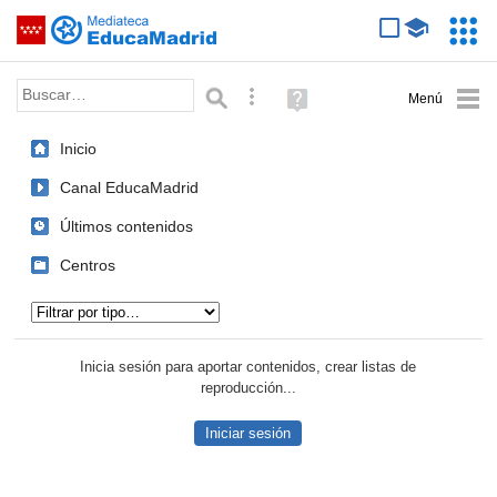
Mediateca de EducaMadrid
Saltar navegación
Servic
Educa
Palabra o frase:
Búsqueda avanzada
Ayuda
(en
ventana
Inicio
nueva)
Canal EducaMadrid
Últimos contenidos
Centros
Tipo de contenido:
Inicia sesión para aportar contenidos, crear listas de
reproducción...
Iniciar sesión