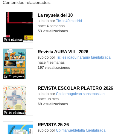
Contenidos relacionados:
La rayuela del 10
subido por
Tic ce40 madrid
-
hace 4 semanas
53
visualizaciones
5 páginas
Revista AURA VIII - 2026
subido por
Tic ies joaquinaraujo fuenlabrada
-
hace 4 semanas
197
visualizaciones
71 páginas
REVISTA ESCOLAR PLATERO 2026
Contenido educativo.
subido por
Cp tiernogalvan sansebastian
-
hace un mes
69
visualizaciones
36 páginas
REVISTA 25-26
Contenido educativo.
subido por
Cp manueldefalla fuenlabrada
-