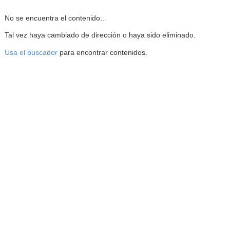
Reproductor de la Mediateca
No se encuentra el contenido…
Tal vez haya cambiado de dirección o haya sido eliminado.
Usa el buscador
para encontrar contenidos.