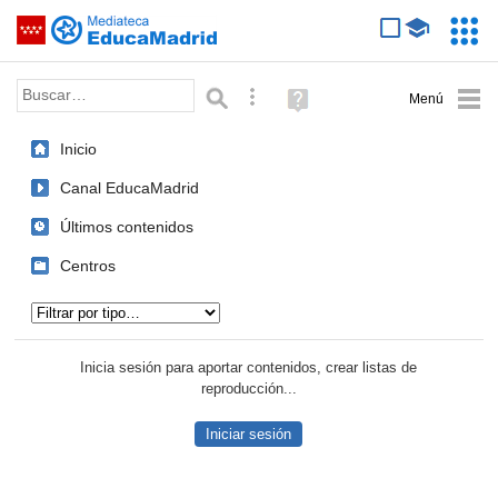
Mediateca de EducaMadrid
Saltar navegación
Servic
Educa
Palabra o frase:
Búsqueda avanzada
Ayuda
(en
ventana
Inicio
nueva)
Canal EducaMadrid
Últimos contenidos
Centros
Tipo de contenido:
Inicia sesión para aportar contenidos, crear listas de
reproducción...
Iniciar sesión