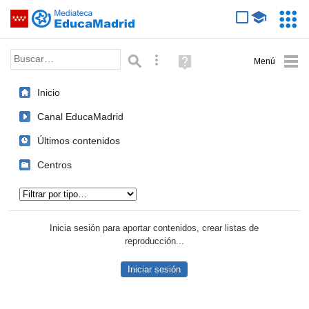
Mediateca de EducaMadrid
Saltar navegación
Servic
Educa
Palabra o frase:
Búsqueda avanzada
Ayuda
(en
ventana
Inicio
nueva)
Canal EducaMadrid
Últimos contenidos
Centros
Tipo de contenido:
Inicia sesión para aportar contenidos, crear listas de
reproducción...
Iniciar sesión