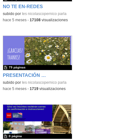
NO TE EN-REDES
subido por
Ies nicolascopernico parla
-
hace 5 meses
-
17108
visualizaciones
79 páginas
PRESENTACIÓN PUERTAS ABIERTAS 26
subido por
Ies nicolascopernico parla
-
hace 5 meses
-
1719
visualizaciones
0 página