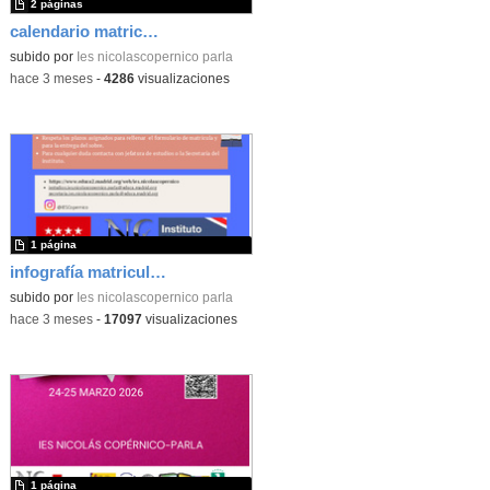
2 páginas
calendario matriculación 26-27
subido por
Ies nicolascopernico parla
-
hace 3 meses
-
4286
visualizaciones
1 página
infografía matriculacion 26-27
subido por
Ies nicolascopernico parla
-
hace 3 meses
-
17097
visualizaciones
1 página