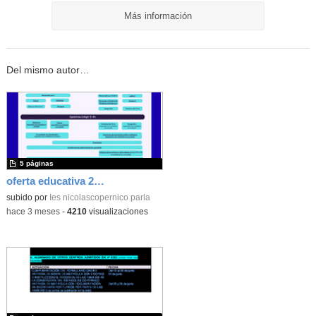
Más información
Del mismo autor…
5 páginas
oferta educativa 26-27
subido por
Ies nicolascopernico parla
-
hace 3 meses
-
4210
visualizaciones