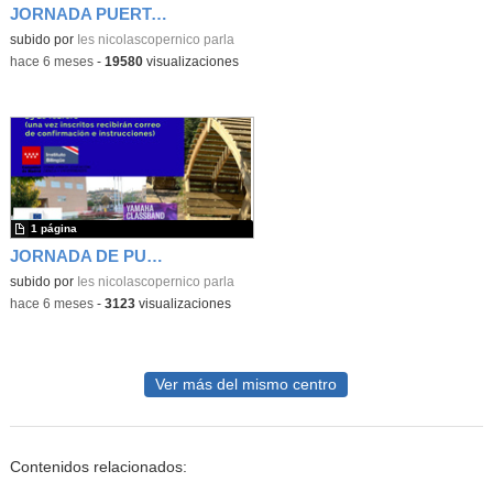
JORNADA PUERTAS ABIERTAS IES NICOLAS COPERNICO 25-26
subido por
Ies nicolascopernico parla
-
hace 6 meses
-
19580
visualizaciones
1 página
JORNADA DE PUERTAS ABIERTAS IES NICOLÁS COPÉRNICO. 25-26
subido por
Ies nicolascopernico parla
-
hace 6 meses
-
3123
visualizaciones
Ver más del mismo centro
Contenidos relacionados: