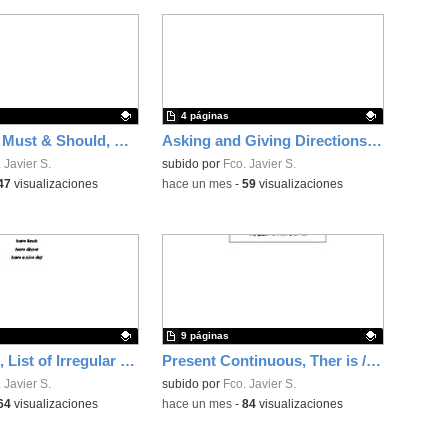
4 páginas
Can / Can't, Must & Should, Conditional Sentences, Sports & Healthy life, Transportation
Asking and Giving Directions, Saying Where Places are
ativo.
 Javier S.
Contenido educativo.
subido por
Fco. Javier S.
47
visualizaciones
-
hace un mes
-
59
visualizaciones
9 páginas
Past Simple, List of Irregular Verbs, Past Time Expressions, Prepositions of place, Verb Expressions with Go, Have, Get, Do
Present Continuous, Ther is / are, A / An, Some, Any, Travelling & Hotels, Clothes, Prepositions of Place
ativo.
 Javier S.
Contenido educativo.
subido por
Fco. Javier S.
64
visualizaciones
-
hace un mes
-
84
visualizaciones