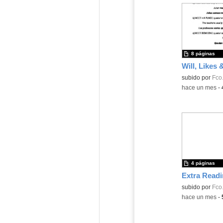
8 páginas
Contenido educ
subido por
Fco.
-
hace un mes
-
4 páginas
Contenido educ
subido por
Fco.
-
hace un mes
-