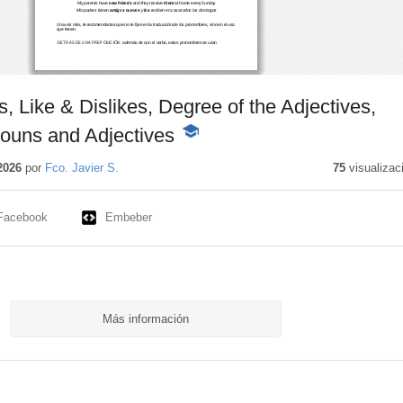
, Like & Dislikes, Degree of the Adjectives,
ouns and Adjectives
-
Contenido
educativo
2026
por
Fco. Javier S.
75
visualizac
Facebook
Embeber
Más información