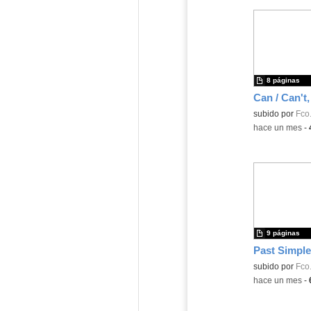
8 páginas
Contenido educ
subido por
Fco.
-
hace un mes
-
9 páginas
Contenido educ
subido por
Fco.
-
hace un mes
-