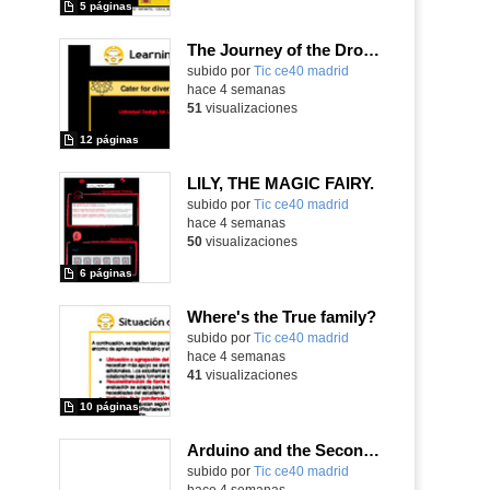
5 páginas
The Journey of the Drop: STEAM Hydrological Cycle
subido por
Tic ce40 madrid
-
hace 4 semanas
51
visualizaciones
12 páginas
LILY, THE MAGIC FAIRY.
subido por
Tic ce40 madrid
-
hace 4 semanas
50
visualizaciones
6 páginas
Where's the True family?
subido por
Tic ce40 madrid
-
hace 4 semanas
41
visualizaciones
10 páginas
Arduino and the Second World War
subido por
Tic ce40 madrid
-
hace 4 semanas