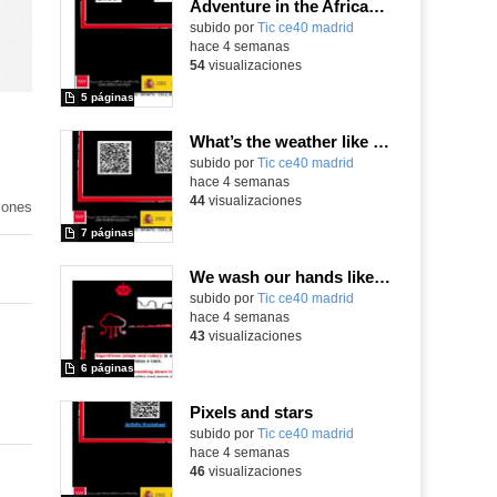
Adventure in the African Savannah
subido por
Tic ce40 madrid
-
hace 4 semanas
54
visualizaciones
5 páginas
What’s the weather like today?
subido por
Tic ce40 madrid
-
hace 4 semanas
44
visualizaciones
iones
7 páginas
We wash our hands like robots
subido por
Tic ce40 madrid
-
hace 4 semanas
43
visualizaciones
6 páginas
Pixels and stars
subido por
Tic ce40 madrid
-
hace 4 semanas
46
visualizaciones