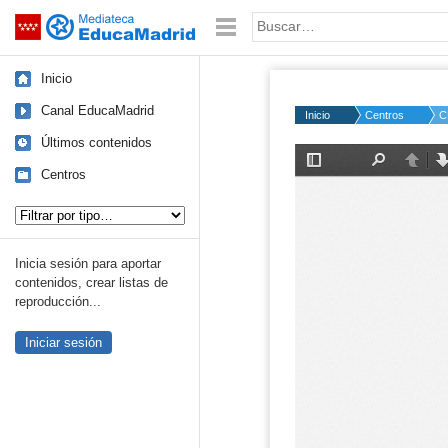
Mediateca de EducaMadrid
Saltar navegación
Palabra o frase:
Inicio
Canal EducaMadrid
Inicio
Centros
C
Últimos contenidos
Centros
Tipo de contenido:
Inicia sesión para aportar
contenidos, crear listas de
reproducción...
Iniciar sesión