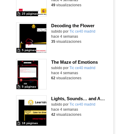
49
visualizaciones
25 páginas
Decoding the Flower
subido por
Tic ce40 madrid
-
hace 4 semanas
35
visualizaciones
5 páginas
The Maze of Emotions
subido por
Tic ce40 madrid
-
hace 4 semanas
62
visualizaciones
5 páginas
Lights, Sounds… and Action!
subido por
Tic ce40 madrid
-
hace 4 semanas
42
visualizaciones
18 páginas