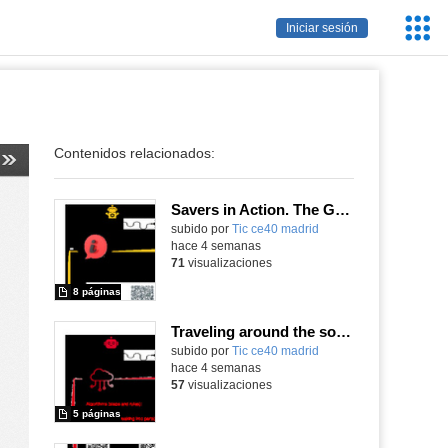
Servic
Iniciar sesión
Educa
Contenidos relacionados:
Savers in Action. The Great Financial Adventure.
subido por
Tic ce40 madrid
-
hace 4 semanas
71
visualizaciones
8 páginas
Traveling around the solar system
subido por
Tic ce40 madrid
-
hace 4 semanas
57
visualizaciones
5 páginas