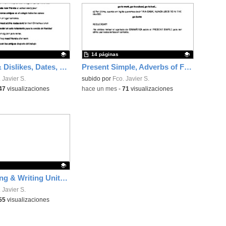
14 páginas
Will, Likes & Dislikes, Dates, Months, Ordinal Numbers, Free Time Activities
Present Simple, Adverbs of Frequency, Food & Drink, Jobs & Places of Work, Verbs for Daily Actions
ativo.
 Javier S.
Contenido educativo.
subido por
Fco. Javier S.
47
visualizaciones
-
hace un mes
-
71
visualizaciones
Extra Reading & Writing Unit 4 NI
ativo.
 Javier S.
55
visualizaciones